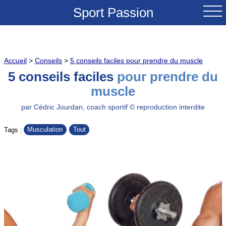
Sport Passion
ACCUEIL
Accueil
>
Conseils
>
5 conseils faciles pour prendre du muscle
NOUVEAUTES
5 conseils faciles
pour prendre du
muscle
TESTS & REVUES
par Cédric Jourdan, coach sportif © reproduction interdite
COMPARATIFS
Musculation
Tout
Tags :
CONSEILS
GRANDS COLS A VELO
SOLDES