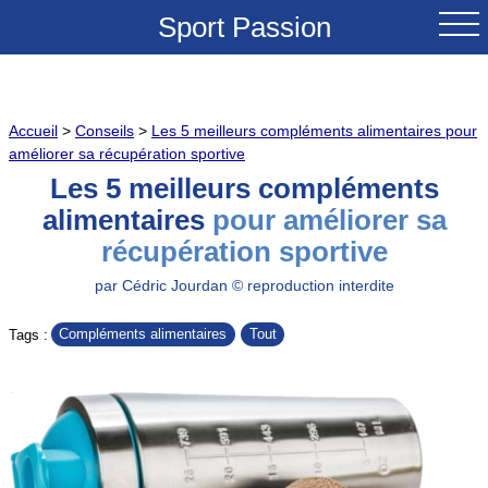
Sport Passion
ACCUEIL
Accueil
>
Conseils
>
Les 5 meilleurs compléments alimentaires pour
NOUVEAUTES
améliorer sa récupération sportive
Les 5 meilleurs compléments
TESTS & REVUES
alimentaires
pour améliorer sa
récupération sportive
COMPARATIFS
par Cédric Jourdan © reproduction interdite
CONSEILS
Compléments alimentaires
Tout
Tags :
GRANDS COLS A VELO
SOLDES