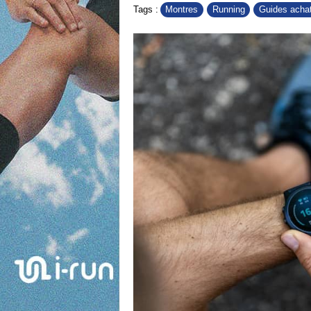
Montres
Running
Guides acha
Tags :