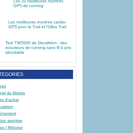
Les 20 meilleures montres
GPS de running
Les meilleures montres cardio-
GPS
pour le Trail et l'Ultra Trail
Test TWS500 de Decathlon : des
écouteurs de running sans fil à prix
abordable
TEGORIES
res
iel de fitness
es d'achat
ulation
aînement
tion sportive
ess / Minceur