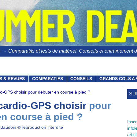
n
- Comparatifs et tests de matériel. Conseils et entraînement du
S & REVUES
COMPARATIFS
CONSEILS
GRANDS COLS A 
o-GPS choisir pour débuter en course à pied ?
SU
cardio-GPS choisir
pour
en course à pied ?
Ins
 Baudoin © reproduction interdite
info
arti