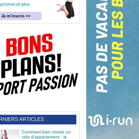
 promos et plus.
Je m'inscris >>
RNIERS ARTICLES
Comment bien choisir un
vélo d'appartement : le