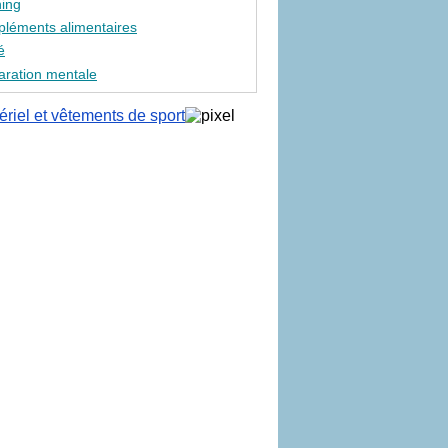
ing
léments alimentaires
é
aration mentale