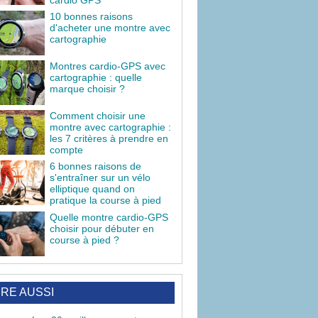
10 bonnes raisons
d'acheter une montre avec
cartographie
Montres cardio-GPS avec
cartographie : quelle
marque choisir ?
Comment choisir une
montre avec cartographie :
les 7 critères à prendre en
compte
6 bonnes raisons de
s'entraîner sur un vélo
elliptique quand on
pratique la course à pied
Quelle montre cardio-GPS
choisir pour débuter en
course à pied ?
IRE AUSSI