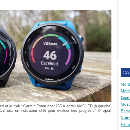
CA
Mont
Matér
Guid
Musc
ied et le trail : Garmin Forerunner 265 à écran AMOLED (à gauche)
VO2max, un indicateur utile pour évaluer ses progrès // © Sport
Entr
Nutri
Fitn