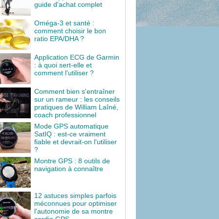
guide d'achat complet
Oméga-3 et santé :
comment choisir le bon
ratio EPA/DHA ?
Application ECG de Garmin
: à quoi sert-elle et
comment l'utiliser ?
Comment bien s'entraîner
sur un rameur : les conseils
pratiques de William Laîné,
coach professionnel
Mode GPS automatique
SatIQ : est-ce vraiment
fiable et devrait-on l'utiliser
?
Montre GPS : 8 outils de
navigation à connaître
12 astuces simples parfois
méconnues pour optimiser
l'autonomie de sa montre
cardio GPS