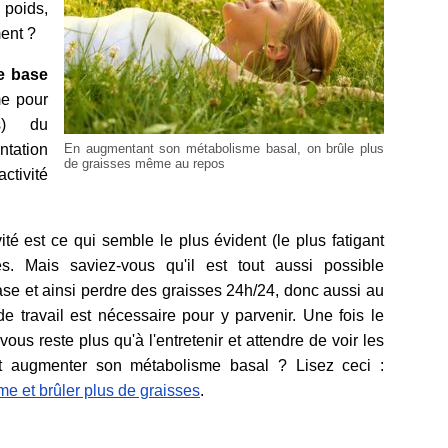
 poids,
ment ?
e base
me pour
es) du
tation
En augmentant son métabolisme basal, on brûle plus
de graisses même au repos
ctivité
é est ce qui semble le plus évident (le plus fatigant
s. Mais saviez-vous qu'il est tout aussi possible
e et ainsi perdre des graisses 24h/24, donc aussi au
travail est nécessaire pour y parvenir. Une fois le
us reste plus qu'à l'entretenir et attendre de voir les
t augmenter son métabolisme basal ? Lisez ceci :
 et brûler plus de graisses
.