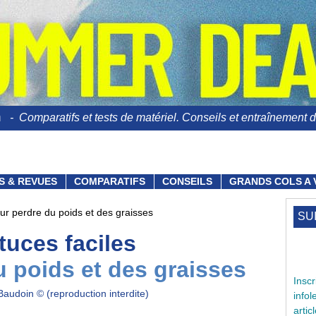
n
- Comparatifs et tests de matériel. Conseils et entraînement du
S & REVUES
COMPARATIFS
CONSEILS
GRANDS COLS A 
ur perdre du poids et des graisses
SU
tuces faciles
u poids et des graisses
Ins
Baudoin © (reproduction interdite)
info
arti