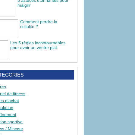
5 astuces étonnantes pour
maigrir
Comment perdre la
cellulite ?
Les 5 règles incontournables
pour avoir un ventre plat
TEGORIES
res
iel de fitness
es d'achat
ulation
aînement
tion sportive
ess / Minceur