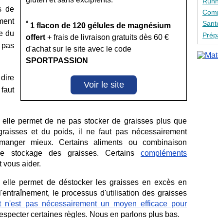
Runn
s de
Comp
ment
*
Sant
1 flacon de 120 gélules de magnésium
re du
Prép
offert
+ frais de livraison gratuits dès 60 €
 pas
d'achat sur le site avec le code
SPORTPASSION
dire
Voir le site
faut
:
elle permet de ne pas stocker de graisses plus que
raisses et du poids, il ne faut pas nécessairement
manger mieux. Certains aliments ou combinaison
 le stockage des graisses. Certains
compléments
 vous aider.
:
elle permet de déstocker les graisses en excès en
'entraînement, le processus d'utilisation des graisses
t n'est pas nécessairement un moyen efficace pour
 respecter certaines règles. Nous en parlons plus bas.