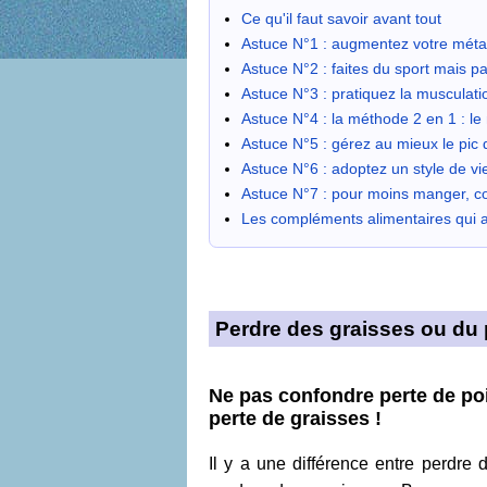
Ce qu'il faut savoir avant tout
Astuce N°1 : augmentez votre métab
Astuce N°2 : faites du sport mais p
Astuce N°3 : pratiquez la musculati
Astuce N°4 : la méthode 2 en 1 : le 
Astuce N°5 : gérez au mieux le pic
Astuce N°6 : adoptez un style de vi
Astuce N°7 : pour moins manger, c
Les compléments alimentaires qui a
Perdre des graisses ou du po
Ne pas confondre perte de po
perte de graisses !
Il y a une différence entre perdre 