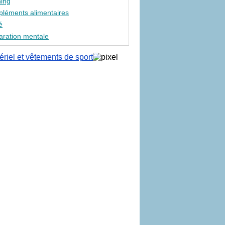
ing
léments alimentaires
é
aration mentale