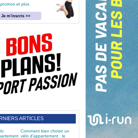
 promos et plus.
Je m'inscris >>
RNIERS ARTICLES
Comment bien choisir un
vélo d'appartement : le