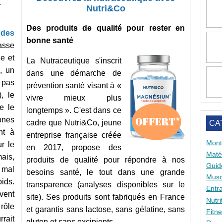
a
Nutri&Co
Des produits de qualité pour rester en
des
bonne santé
rasse
e et
La Nutraceutique s'inscrit
, un
dans une démarche de
 pas
prévention santé visant à «
, le
vivre mieux plus
e le
longtemps ». C'est dans ce
ones
cadre que Nutri&Co, jeune
CA
nt à
entreprise française créée
Mont
r le
en 2017, propose des
Matér
ais,
produits de qualité pour répondre à nos
Guid
 mal
besoins santé, le tout dans une grande
Musc
ids.
transparence (analyses disponibles sur le
Entr
vent
site). Ses produits sont fabriqués en France
Nutri
rôle
et garantis sans lactose, sans gélatine, sans
Fitn
rrait
gluten et sans excipients.