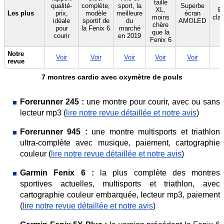
taille
qualité-
complète,
sport, la
Superbe
XL,
E
Les plus
prix,
modèle
meilleure
écran
moins
cla
idéale
sportif de
du
AMOLED
chère
pour
la Fenix 6
marché
que la
courir
en 2019
Fenix 6
Notre
Voir
Voir
Voir
Voir
Voir
V
revue
7 montres cardio avec oxymètre de pouls
Forerunner 245 :
une montre pour courir, avec ou sans
lecteur mp3 (
lire notre revue détaillée et notre avis
)
Forerunner 945 :
une montre multisports et triathlon
ultra-complète avec musique, paiement, cartographie
couleur (
lire notre revue détaillée et notre avis
)
Garmin Fenix 6 :
la plus complète des montres
sportives actuelles, multisports et triathlon, avec
cartographie couleur embarquée, lecteur mp3, paiement
(
lire notre revue détaillée et notre avis
)