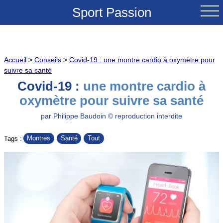
Sport Passion
ACCUEIL
Accueil
>
Conseils
>
Covid-19 : une montre cardio à oxymètre pour
NOUVEAUTES
suivre sa santé
Covid-19 :
une montre cardio à
TESTS & REVUES
oxymètre pour suivre sa santé
COMPARATIFS
par Philippe Baudoin © reproduction interdite
Montres
Santé
Tout
Tags :
CONSEILS
GRANDS COLS A VELO
SOLDES