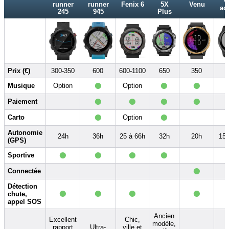
V
runner
runner
Fenix 6
5X
Venu
act
245
945
Plus
Prix (€)
300-350
600
600-1100
650
350
•
•
•
Musique
Option
Option
•
•
•
•
Paiement
•
•
Carto
Option
Autonomie
24h
36h
25 à 66h
32h
20h
15 
(GPS)
•
•
•
•
Sportive
•
Connectée
•
•
•
•
Détection
chute,
appel SOS
Ancien
Excellent
Chic,
modèle,
rapport
Ultra-
ville et