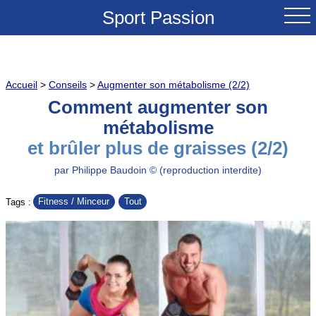
Sport Passion
ACCUEIL
Accueil
>
Conseils
>
Augmenter son métabolisme (2/2)
NOUVEAUTES
Comment augmenter son
métabolisme
TESTS & REVUES
et brûler plus de graisses (2/2)
COMPARATIFS
par Philippe Baudoin © (reproduction interdite)
CONSEILS
Fitness / Minceur
Tout
Tags :
GRANDS COLS A VELO
SOLDES