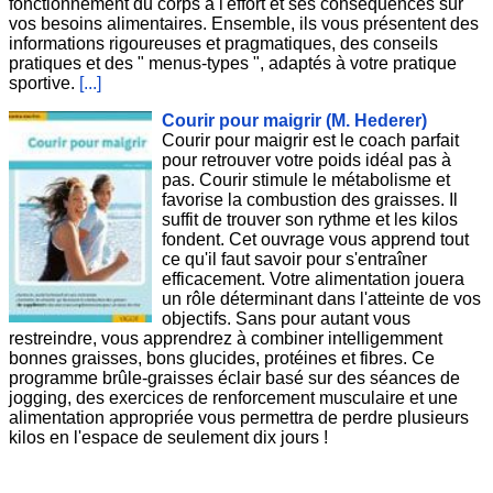
fonctionnement du corps à l'effort et ses conséquences sur
vos besoins alimentaires. Ensemble, ils vous présentent des
informations rigoureuses et pragmatiques, des conseils
pratiques et des " menus-types ", adaptés à votre pratique
sportive.
[...]
Courir pour maigrir (M. Hederer)
Courir pour maigrir est le coach parfait
pour retrouver votre poids idéal pas à
pas. Courir stimule le métabolisme et
favorise la combustion des graisses. Il
suffit de trouver son rythme et les kilos
fondent. Cet ouvrage vous apprend tout
ce qu'il faut savoir pour s'entraîner
efficacement. Votre alimentation jouera
un rôle déterminant dans l'atteinte de vos
objectifs. Sans pour autant vous
restreindre, vous apprendrez à combiner intelligemment
bonnes graisses, bons glucides, protéines et fibres. Ce
programme brûle-graisses éclair basé sur des séances de
jogging, des exercices de renforcement musculaire et une
alimentation appropriée vous permettra de perdre plusieurs
kilos en l'espace de seulement dix jours !