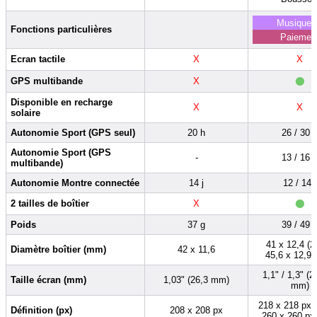
Musique (
Fonctions particulières
Paiemen
Ecran tactile
X
X
•
GPS multibande
X
Disponible en recharge
X
X
solaire
Autonomie Sport (GPS seul)
20 h
26 / 30 
Autonomie Sport (GPS
-
13 / 16 
multibande)
Autonomie Montre connectée
14 j
12 / 14 j
•
2 tailles de boîtier
X
Poids
37 g
39 / 49 
41 x 12,4 (2
Diamètre boîtier (mm)
42 x 11,6
45,6 x 12,9 
1,1" / 1,3" (2
Taille écran (mm)
1,03" (26,3 mm)
mm)
218 x 218 px 
Définition (px)
208 x 208 px
260 x 260 px 