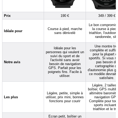
Prix
190 €
349 / 399 €
Le bon compromis 
Course à pied, marche
la course à pied,
Idéale pour
sans dénivelé
triathlon, l'outdoor (
randonnée, ski
Une montre trè
Idéale pour les
complète et suffis
personnes qui veulent un
pour la plupart d
suivi du sport et de
sportifs. Si vous n
l'activité sans avoir
Notre avis
pas besoin de
besoin de navigation
cartographie o
GPS. Parfait pour les
d'autonomie plus gr
poignets fins. Facile à
ce modèle devrait 
utiliser.
satisfaire.
Légère, 2 tailles
boîtier, GPS multib
Légère, petite, simple à
altimètre barométr
Les plus
utiliser, prix mini, bonnes
navigation GPS
fonctions pour courir
Complète pour tous
sports incluant 
triathlon et le trai
Ecran petit, boîtier un