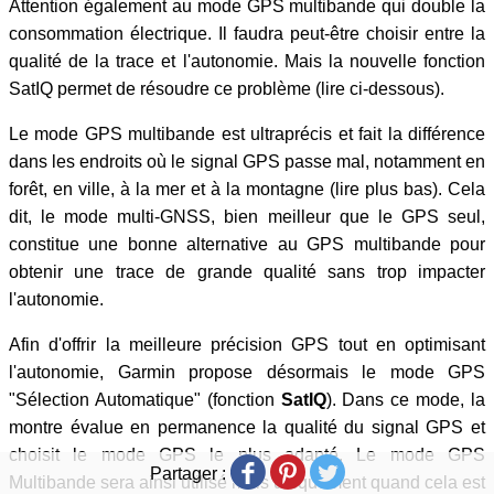
Attention également au mode GPS multibande qui double la
consommation électrique. Il faudra peut-être choisir entre la
qualité de la trace et l'autonomie. Mais la nouvelle fonction
SatIQ permet de résoudre ce problème (lire ci-dessous).
Le mode GPS multibande est ultraprécis et fait la différence
dans les endroits où le signal GPS passe mal, notamment en
forêt, en ville, à la mer et à la montagne (lire plus bas). Cela
dit, le mode multi-GNSS, bien meilleur que le GPS seul,
constitue une bonne alternative au GPS multibande pour
obtenir une trace de grande qualité sans trop impacter
l'autonomie.
Afin d'offrir la meilleure précision GPS tout en optimisant
l'autonomie, Garmin propose désormais le mode GPS
"Sélection Automatique" (fonction
SatIQ
). Dans ce mode, la
montre évalue en permanence la qualité du signal GPS et
choisit le mode GPS le plus adapté. Le mode GPS
Partager :
Multibande sera ainsi utilisé mais uniquement quand cela est