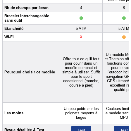
Nb de champs par écran
4
8
•
•
Bracelet interchangeable
sans outil
Etanchéité
5 ATM
5 ATM
•
Wi-Fi
X
Un modèle Mul
Offre tout ce qu'il faut
et Triathlon off
pour courir dans un
fonctions com
modèle compact et
pour le spor
Pourquoi choisir ce modèle
simple à utiliser. Suffit
l'outdoor inclu
pour le sport
navigation GP
occasionnel (marche,
GPS ultrapréc
course à pied)
excellent ra
qualité-pri
Un peu petite sur les
Couleurs limit
Les moins
poignets moyens à
le modèle sans 
larges
MP3
Revue détaillée & Test
Test
Test