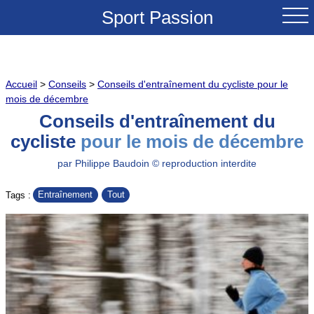
Sport Passion
ACCUEIL
Accueil
>
Conseils
>
Conseils d'entraînement du cycliste pour le
NOUVEAUTES
mois de décembre
Conseils d'entraînement du
TESTS & REVUES
cycliste
pour le mois de décembre
COMPARATIFS
par Philippe Baudoin © reproduction interdite
Entraînement
Tout
Tags :
CONSEILS
GRANDS COLS A VELO
SOLDES