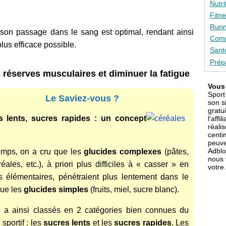
Nutri
Fitn
Runn
 son passage dans le sang est optimal, rendant ainsi
Comp
 plus efficace possible.
Sant
Prép
s réserves musculaires et diminuer la fatigue
Vous 
Sport
Le Saviez-vous ?
son s
gratu
s lents, sucres rapides : un concept
l'affi
réali
centi
peuve
Adblo
mps, on a cru que les
glucides complexes
(pâtes,
nous 
réales, etc.), à priori plus difficiles à « casser » en
votre
s élémentaires, pénétraient plus lentement dans le
ue les
glucides simples
(fruits, miel, sucre blanc).
 a ainsi classés en 2 catégories bien connues du
sportif : les
sucres lents
et les
sucres rapides
. Les