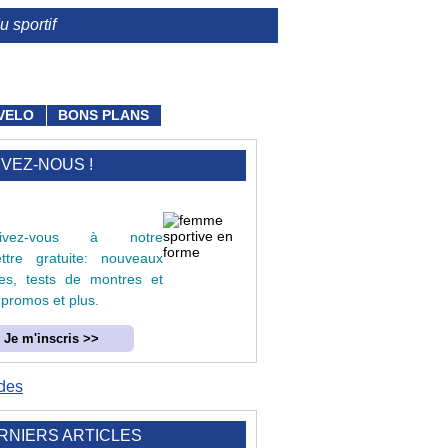
 sportif
VELO
BONS PLANS
IVEZ-NOUS !
crivez-vous à notre
lettre gratuite: nouveaux
cles, tests de montres et
 promos et plus.
Je m'inscris >>
RNIERS ARTICLES