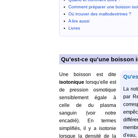
Comment préparer une boisson iso
Où trouver des maltodextrines ?
A lire aussi
Livres
Qu'est-ce qu'une boisson 
Une boisson est dite
Qu'es
isotonique
lorsqu'elle est
La not
de pression osmotique
par Re
sensiblement égale à
corres
celle de du plasma
empêc
sanguin (voir notre
différ
encadré). En termes
membr
simplifiés, il y a isotonie
d'eau
lorsque la densité de la