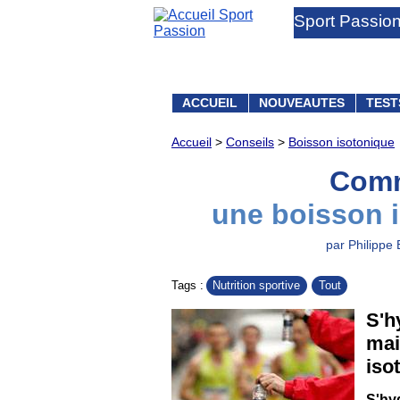
Sport Passio
ACCUEIL
NOUVEAUTES
TEST
Accueil
>
Conseils
>
Boisson isotonique
Comm
une boisson i
par Philippe 
Nutrition sportive
Tout
Tags :
S'h
ma
iso
S'hy