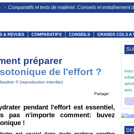
n
- Comparatifs et tests de matériel. Conseils et entraînement du
S & REVUES
COMPARATIFS
CONSEILS
GRANDS COLS A 
SU
ent préparer
sotonique de l'effort ?
Ins
info
Baudoin © (reproduction interdite)
arti
avis,
Partager :
ydrater pendant l'effort est essentiel,
is pas n'importe comment: buvez
tonique !
DE
drater est crucial dans toute pratique sportive