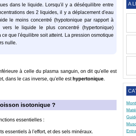
A L
ues dans le liquide. Lorsqu'il y a déséquilibre entre
ncentrations des 2 liquides, il y a déplacement d'eau
uide le moins concentré (hypotonique par rapport à
e) vers le liquide le plus concentré (hypertonique)
 ce que l'équilibre soit atteint. La pression osmotique
rs nulle.
férieure à celle du plasma sanguin, on dit qu'elle est
t, dans le cas inverse, qu'elle est
hypertonique
.
CA
Mont
boisson isotonique ?
Matér
Guid
nctions essentielles :
Musc
Entr
s essentiels à l'effort, et des sels minéraux.