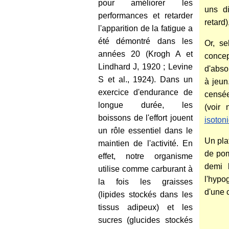
pour améliorer les
uns di
performances et retarder
retard)
l'apparition de la fatigue a
été démontré dans les
Or, s
années 20 (Krogh A et
concep
Lindhard J, 1920 ; Levine
d'abso
S et al., 1924). Dans un
à jeun
exercice d'endurance de
censée
longue durée, les
(voir 
boissons de l'effort jouent
isoton
un rôle essentiel dans le
Un pla
maintien de l'activité. En
de pom
effet, notre organisme
demi 
utilise comme carburant à
l'hypo
la fois les graisses
d'une 
(lipides stockés dans les
tissus adipeux) et les
sucres (glucides stockés