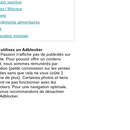
tion sportive
ess / Minceur
ing
léments alimentaires
é
aration mentale
utilisez un Adblocker
 Passion n'affiche pas de publicités sur
ite. Pour pouvoir offrir un contenu
it, nous sommes rémunérés par
liation (petite commission sur les ventes
sées sans que cela ne vous coûte 1
me de plus). Certaines photos et liens
nt ne pas fonctionner avec les
ckers. Pour une navigation optimale,
vous recommandons de désactiver
 Adblocker.