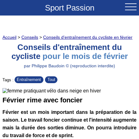
Sport Passion
ACCUEIL
Accueil
>
Conseils
>
Conseils d'entraînement du cycliste en février
NOUVEAUTES
Conseils d'entraînement du
cycliste
pour le mois de février
TESTS & REVUES
par Philippe Baudoin © (reproduction interdite)
COMPARATIFS
Entraînement
Tout
Tags :
CONSEILS
Février rime avec foncier
GRANDS COLS A VELO
Février est un mois important dans la préparation de la
SOLDES
saison. Le travail foncier continue et l'intensité augmente
mais la durée des sorties diminue. On pourra introduire
du travail de force et de sprint.