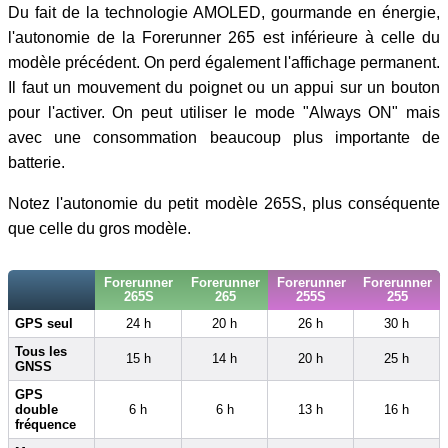
Du fait de la technologie AMOLED, gourmande en énergie,
l'autonomie de la Forerunner 265 est inférieure à celle du
modèle précédent. On perd également l'affichage permanent.
Il faut un mouvement du poignet ou un appui sur un bouton
pour l'activer. On peut utiliser le mode "Always ON" mais
avec une consommation beaucoup plus importante de
batterie.
Notez l'autonomie du petit modèle 265S, plus conséquente
que celle du gros modèle.
Forerunner
Forerunner
Forerunner
Forerunner
265S
265
255S
255
GPS seul
24 h
20 h
26 h
30 h
Tous les
15 h
14 h
20 h
25 h
GNSS
GPS
double
6 h
6 h
13 h
16 h
fréquence