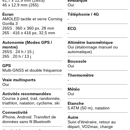
41,7 x 12,9 mm (265S)
embarqué
46 x 12,9 mm (265)
Oui
Ecran
Téléphonie / 4G
AMOLED tactile et verre Corning
-
Gorilla 3
265S : 360 x 360 px, 28 mm
ECG
265 : 416 x 416 px, 32,5 mm
-
Autonomie (Modes GPS /
Altimètre barométrique
montre)
Oui (étalonnage manuel ou
265S : 24 h / 15 j
automatique)
265 : 20 h / 13 j
Boussole
GPS
Oui
Multi-GNSS et double fréquence
Thermomètre
Vraie multisports
-
Oui
Météo
Activités recommandées
Oui
Course à pied, trail, randonnée,
triathlon, natation, cyclisme, ski
Etanche
5 ATM (50 m), natation
Connectivité
iPhone, Android. Transfert de
Autre
données sans fil Bluetooth
Suivi d'itinéraire, retour au
départ, VO2max, charge