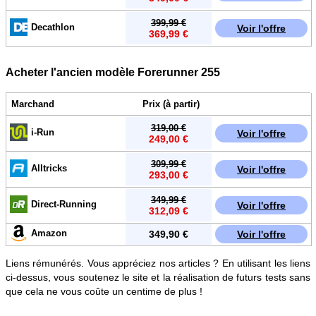
399,99 €
Decathlon
Voir l'offre
369,99 €
Acheter l'ancien modèle Forerunner 255
Marchand
Prix (à partir)
319,00 €
i-Run
Voir l'offre
249,00 €
309,99 €
Alltricks
Voir l'offre
293,00 €
349,99 €
Direct-Running
Voir l'offre
312,09 €
Amazon
349,90 €
Voir l'offre
Liens rémunérés. Vous appréciez nos articles ? En utilisant les liens
ci-dessus, vous soutenez le site et la réalisation de futurs tests sans
que cela ne vous coûte un centime de plus !