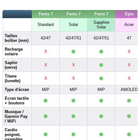
Fenix 7
Fenix 7
Fenix 7
Epix
Sapphire
Standard
Solar
Acier
Solar
Tailles
42/47
42/47/51
42/47/51
47
boîtier (mm)
•
•
Recharge
X
X
solaire
•
Saphir
X
X
X
(verre)
•
Titane
X
X
X
(lunette)
Type d'écran
MIP
MIP
MIP
AMOLED
•
•
•
•
Ecran tactile
+ boutons
•
•
•
•
Musique /
Garmin Pay
/ WiFi
•
•
•
•
Cardio
poignet,
oxymètre