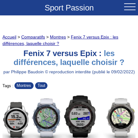
Sport Passion
ACCUEIL
Accueil
>
Comparatifs
>
Montres
>
Fenix 7 versus Epix : les
NOUVEAUTES
différences, laquelle choisir ?
Fenix 7 versus Epix :
les
TESTS & REVUES
différences, laquelle choisir ?
COMPARATIFS
par Philippe Baudoin © reproduction interdite (publié le 09/02/2022)
Montres
Tout
Tags :
CONSEILS
GRANDS COLS A VELO
SOLDES