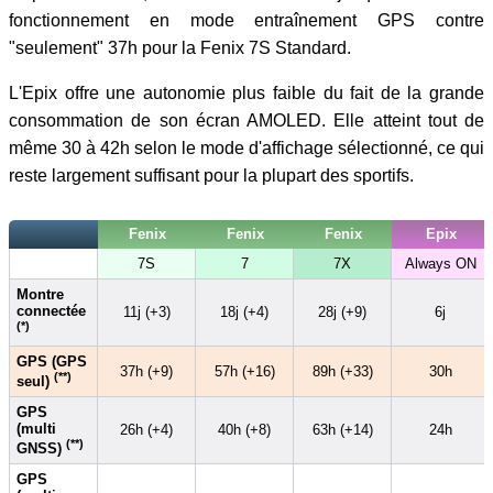
fonctionnement en mode entraînement GPS contre
"seulement" 37h pour la Fenix 7S Standard.
L'Epix offre une autonomie plus faible du fait de la grande
consommation de son écran AMOLED. Elle atteint tout de
même 30 à 42h selon le mode d'affichage sélectionné, ce qui
reste largement suffisant pour la plupart des sportifs.
Fenix
Fenix
Fenix
Epix
7S
7
7X
Always ON
Montre
connectée
11j (+3)
18j (+4)
28j (+9)
6j
(*)
GPS (GPS
37h (+9)
57h (+16)
89h (+33)
30h
(**)
seul)
GPS
(multi
26h (+4)
40h (+8)
63h (+14)
24h
(**)
GNSS)
GPS