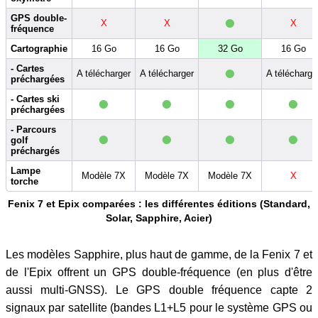
•
GPS double-
X
X
X
fréquence
Cartographie
16 Go
16 Go
32 Go
16 Go
•
- Cartes
A télécharger
A télécharger
A télécharge
préchargées
•
•
•
•
- Cartes ski
préchargées
•
•
•
•
- Parcours
golf
préchargés
Lampe
Modèle 7X
Modèle 7X
Modèle 7X
X
torche
Fenix 7 et Epix comparées : les différentes éditions (Standard,
Solar, Sapphire, Acier)
Les modèles Sapphire, plus haut de gamme, de la Fenix 7 et
de l'Epix offrent un GPS double-fréquence (en plus d'être
aussi multi-GNSS). Le GPS double fréquence capte 2
signaux par satellite (bandes L1+L5 pour le système GPS ou