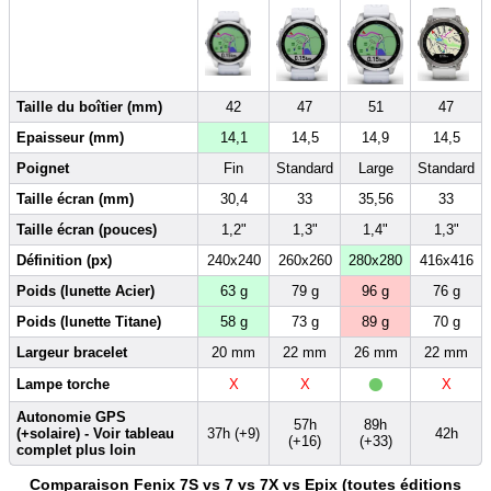
Taille du boîtier (mm)
42
47
51
47
Epaisseur (mm)
14,1
14,5
14,9
14,5
Poignet
Fin
Standard
Large
Standard
Taille écran (mm)
30,4
33
35,56
33
Taille écran (pouces)
1,2"
1,3"
1,4"
1,3"
Définition (px)
240x240
260x260
280x280
416x416
Poids (lunette Acier)
63 g
79 g
96 g
76 g
Poids (lunette Titane)
58 g
73 g
89 g
70 g
Largeur bracelet
20 mm
22 mm
26 mm
22 mm
•
Lampe torche
X
X
X
Autonomie GPS
57h
89h
(+solaire) - Voir tableau
37h (+9)
42h
(+16)
(+33)
complet plus loin
Comparaison Fenix 7S vs 7 vs 7X vs Epix (toutes éditions