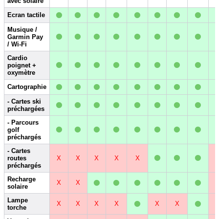
avec solaire
•
•
•
•
•
•
•
•
Ecran tactile
•
•
•
•
•
•
•
•
Musique /
Garmin Pay
/ Wi-Fi
•
•
•
•
•
•
•
•
Cardio
poignet +
oxymètre
•
•
•
•
•
•
•
•
Cartographie
•
•
•
•
•
•
•
•
- Cartes ski
préchargées
•
•
•
•
•
•
•
•
- Parcours
golf
préchargés
•
•
•
- Cartes
routes
X
X
X
X
X
préchargés
•
•
•
•
•
•
Recharge
X
X
solaire
•
•
Lampe
X
X
X
X
X
X
torche