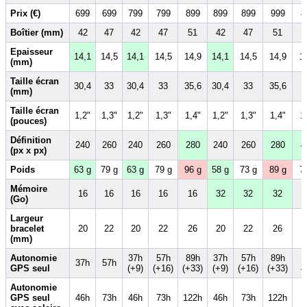
Prix (€)
699
699
799
799
899
899
899
999
8
Boîtier (mm)
42
47
42
47
51
42
47
51
Epaisseur
14,1
14,5
14,1
14,5
14,9
14,1
14,5
14,9
1
(mm)
Taille écran
30,4
33
30,4
33
35,6
30,4
33
35,6
(mm)
Taille écran
1,2"
1,3"
1,2"
1,3"
1,4"
1,2"
1,3"
1,4"
1
(pouces)
Définition
240
260
240
260
280
240
260
280
4
(px x px)
Poids
63 g
79 g
63 g
79 g
96 g
58 g
73 g
89 g
7
Mémoire
16
16
16
16
16
32
32
32
(Go)
Largeur
bracelet
20
22
20
22
26
20
22
26
(mm)
Autonomie
37h
57h
89h
37h
57h
89h
3
37h
57h
GPS seul
(+9)
(+16)
(+33)
(+9)
(+16)
(+33)
4
Autonomie
GPS seul
46h
73h
46h
73h
122h
46h
73h
122h