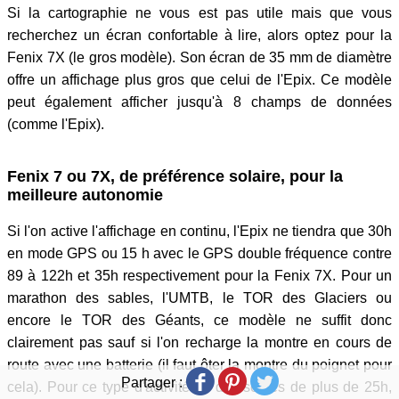
Si la cartographie ne vous est pas utile mais que vous
recherchez un écran confortable à lire, alors optez pour la
Fenix 7X (le gros modèle). Son écran de 35 mm de diamètre
offre un affichage plus gros que celui de l'Epix. Ce modèle
peut également afficher jusqu'à 8 champs de données
(comme l'Epix).
Fenix 7 ou 7X, de préférence solaire, pour la
meilleure autonomie
Si l'on active l'affichage en continu, l'Epix ne tiendra que 30h
en mode GPS ou 15 h avec le GPS double fréquence contre
89 à 122h et 35h respectivement pour la Fenix 7X. Pour un
marathon des sables, l'UMTB, le TOR des Glaciers ou
encore le TOR des Géants, ce modèle ne suffit donc
clairement pas sauf si l'on recharge la montre en cours de
route avec une batterie (il faut ôter la montre du poignet pour
Partager :
cela). Pour ce type d'activité ou des sorties de plus de 25h,