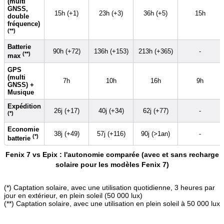
(multi
GNSS,
15h (+1)
23h (+3)
36h (+5)
15h
double
fréquence)
(**)
Batterie
90h (+72)
136h (+153)
213h (+365)
-
(**)
max
GPS
(multi
7h
10h
16h
9h
GNSS) +
Musique
Expédition
26j (+17)
40j (+34)
62j (+77)
-
(*)
Economie
38j (+49)
57j (+116)
90j (>1an)
-
(*)
batterie
Fenix 7 vs Epix : l'autonomie comparée (avec et sans recharge
solaire pour les modèles Fenix 7)
(*) Captation solaire, avec une utilisation quotidienne, 3 heures par
jour en extérieur, en plein soleil (50 000 lux)
(**) Captation solaire, avec une utilisation en plein soleil à 50 000 lux