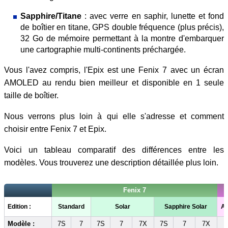
Sapphire/Titane
: avec verre en saphir, lunette et fond
de boîtier en titane, GPS double fréquence (plus précis),
32 Go de mémoire permettant à la montre d'embarquer
une cartographie multi-continents préchargée.
Vous l'avez compris, l'Epix est une Fenix 7 avec un écran
AMOLED au rendu bien meilleur et disponible en 1 seule
taille de boîtier.
Nous verrons plus loin à qui elle s'adresse et comment
choisir entre Fenix 7 et Epix.
Voici un tableau comparatif des différences entre les
modèles. Vous trouverez une description détaillée plus loin.
Fenix 7
Edition :
Standard
Solar
Sapphire Solar
Ac
Modèle :
7S
7
7S
7
7X
7S
7
7X