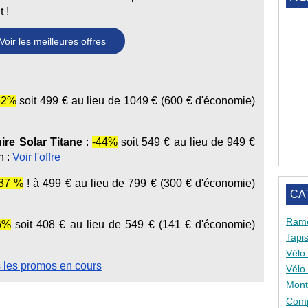
 !
Voir les meilleures offres
:
52%
soit 499 € au lieu de 1049 € (600 € d'économie)
re Solar Titane
:
-44%
soit 549 € au lieu de 949 €
n :
Voir l'offre
-37 %
! à 499 € au lieu de 799 € (300 € d'économie)
CA
Ram
6%
soit 408 € au lieu de 549 € (141 € d'économie)
Tapi
Vélo 
s les promos en cours
Vélo
Mont
Comp