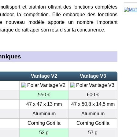
ltisport et triathlon offrant des fonctions complètes
'outdoor, la compétition. Elle embarque des fonctions
e nouveau modèle apporte un nombre important
marque de rattraper son retard sur la concurrence.
chniques
Vantage V2
Vantage V3
550 €
600 €
47 x 47 x 13 mm
47 x 50,8 x 14,5 mm
Aluminium
Aluminium
Corning Gorilla
Corning Gorilla
52 g
57 g