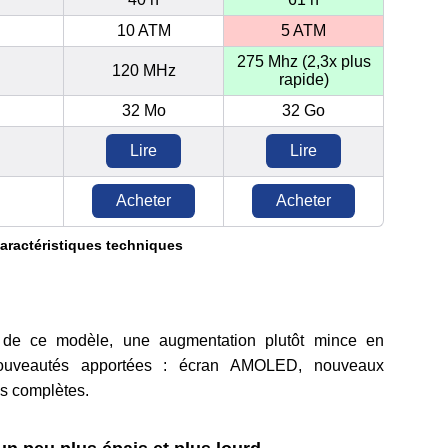
10 ATM
5 ATM
275 Mhz (2,3x plus
120 MHz
rapide)
32 Mo
32 Go
Lire
Lire
Acheter
Acheter
caractéristiques techniques
 de ce modèle, une augmentation plutôt mince en
ouveautés apportées : écran AMOLED, nouveaux
us complètes.