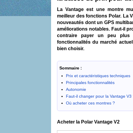
La Vantage est une montre multis
meilleur des fonctions Polar. La
nouveautés dont un GPS multiban
améliorations notables. Faut-il pr
contraire payer un peu plus 
fonctionnalités du marché actuel
bien choisir.
Sommaire :
Prix et caractéristiques techniques
Principales fonctionnalités
Autonomie
Faut-il changer pour la Vantage V3 
Où acheter ces montres ?
Acheter la Polar Vantage V2