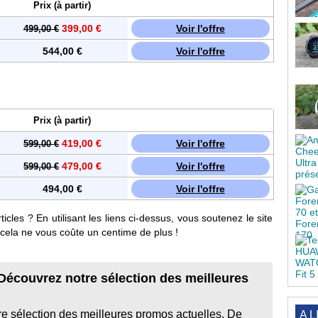
Prix (à partir)
399,00 €
Voir l'offre
499,00 €
544,00 €
Voir l'offre
Prix (à partir)
419,00 €
Voir l'offre
599,00 €
479,00 €
Voir l'offre
599,00 €
494,00 €
Voir l'offre
cles ? En utilisant les liens ci-dessus, vous soutenez le site
e cela ne vous coûte un centime de plus !
Découvrez notre sélection des meilleures
tre sélection des meilleures promos actuelles. De
A L