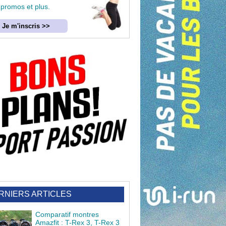
 promos et plus.
Je m'inscris >>
RNIERS ARTICLES
Comparatif montres
Amazfit : T-Rex 3, T-Rex 3