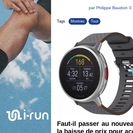
par Philippe Baudoin © 
Montres
Tout
Tags :
Faut-il passer au nouvea
la baisse de prix pour ac