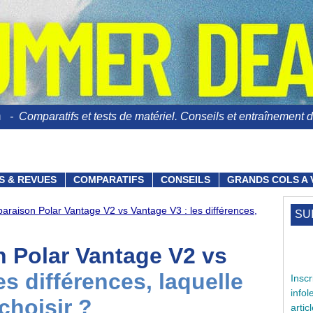
n
- Comparatifs et tests de matériel. Conseils et entraînement du
S & REVUES
COMPARATIFS
CONSEILS
GRANDS COLS A 
raison Polar Vantage V2 vs Vantage V3 : les différences,
SU
 Polar Vantage V2 vs
es différences, laquelle
Ins
info
choisir ?
arti