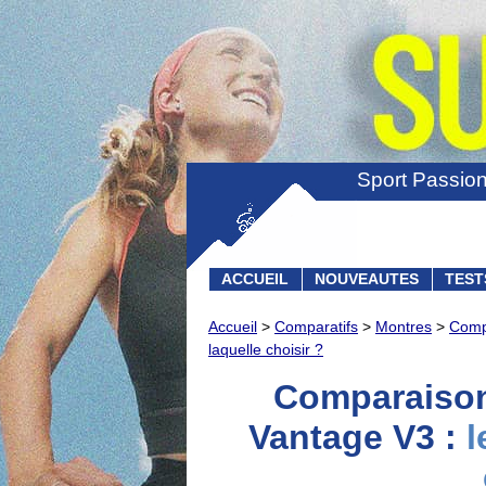
Sport Passio
ACCUEIL
NOUVEAUTES
TEST
Accueil
>
Comparatifs
>
Montres
>
Compa
laquelle choisir ?
Comparaison
Vantage V3 :
l