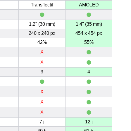
Transflectif
AMOLED
•
•
1,2" (30 mm)
1,4" (35 mm)
240 x 240 px
454 x 454 px
42%
55%
•
X
•
X
3
4
•
•
•
X
•
X
•
X
7 j
12 j
40 h
61 h