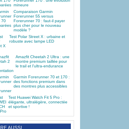
Forerunner 170 : une évolution
mineure
Comparaison Garmin
Forerunner 55 versus
Forerunner 70 : faut-il payer
plus cher pour le nouveau
modèle ?
Test Polar Street X : urbaine et
robuste avec lampe LED
Amazfit Cheetah 2 Ultra : une
montre premium taillée pour
le trail et l'ultra-endurance
Garmin Forerunner 70 et 170 :
des fonctions premium dans
des montres plus accessibles
Test Huawei Watch Fit 5 Pro :
élégante, ultralégère, connectée
et sportive !
IRE AUSSI