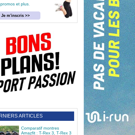
 promos et plus.
Je m'inscris >>
RNIERS ARTICLES
Comparatif montres
Amazfit : T-Rex 3, T-Rex 3