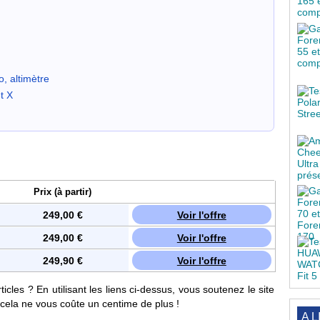
, altimètre
t X
Prix (à partir)
249,00 €
Voir l'offre
249,00 €
Voir l'offre
249,90 €
Voir l'offre
cles ? En utilisant les liens ci-dessus, vous soutenez le site
e cela ne vous coûte un centime de plus !
A L