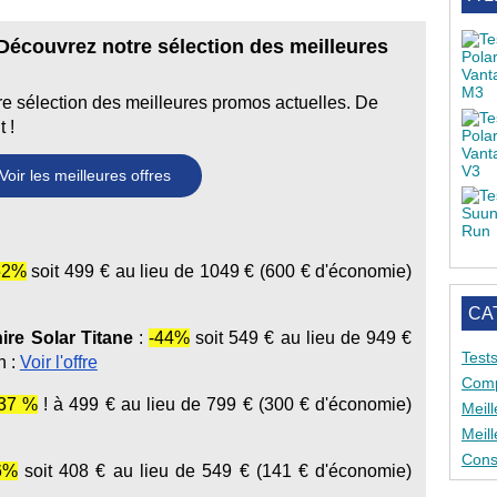
Découvrez notre sélection des meilleures
tre sélection des meilleures promos actuelles. De
 !
Voir les meilleures offres
:
52%
soit 499 € au lieu de 1049 € (600 € d'économie)
CA
re Solar Titane
:
-44%
soit 549 € au lieu de 949 €
Test
n :
Voir l'offre
Comp
-37 %
! à 499 € au lieu de 799 € (300 € d'économie)
Meil
Meil
Conse
6%
soit 408 € au lieu de 549 € (141 € d'économie)