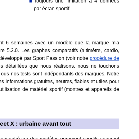
Toujours une limitation à 4 données
par écran sportif
dant 6 semaines avec un modèle que la marque m'a
are 5.2.0. Les graphes comparatifs (altimètre, cardio,
l développé par Sport Passion (voir notre
procédure de
es détaillées que nous réalisons, nous ne touchons
Tous nos tests sont indépendants des marques. Notre
des informations gratuites, neutres, fiables et utiles pour
'utilisation de matériel sportif (montres et appareils de
eet X : urbaine avant tout
concentré sur des modèles purement sportifs couvrant