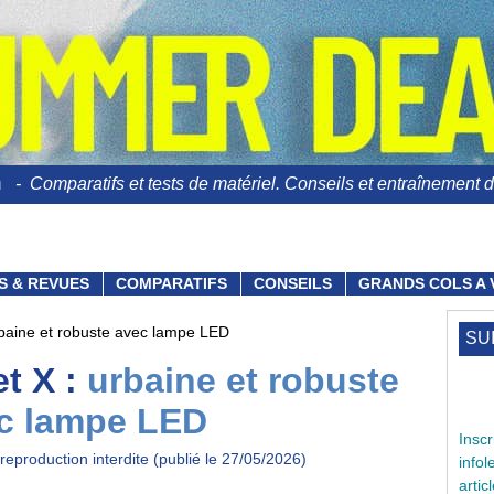
n
- Comparatifs et tests de matériel. Conseils et entraînement du
S & REVUES
COMPARATIFS
CONSEILS
GRANDS COLS A 
urbaine et robuste avec lampe LED
SU
et X :
urbaine et robuste
c lampe LED
Ins
reproduction interdite (publié le 27/05/2026)
info
arti