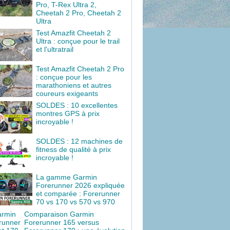
Pro, T-Rex Ultra 2,
Cheetah 2 Pro, Cheetah 2
Ultra
Test Amazfit Cheetah 2
Ultra : conçue pour le trail
et l'ultratrail
Test Amazfit Cheetah 2 Pro
: conçue pour les
marathoniens et autres
coureurs exigeants
SOLDES : 10 excellentes
montres GPS à prix
incroyable !
SOLDES : 12 machines de
fitness de qualité à prix
incroyable !
La gamme Garmin
Forerunner 2026 expliquée
et comparée : Forerunner
70 vs 170 vs 570 vs 970
Comparaison Garmin
Forerunner 165 versus