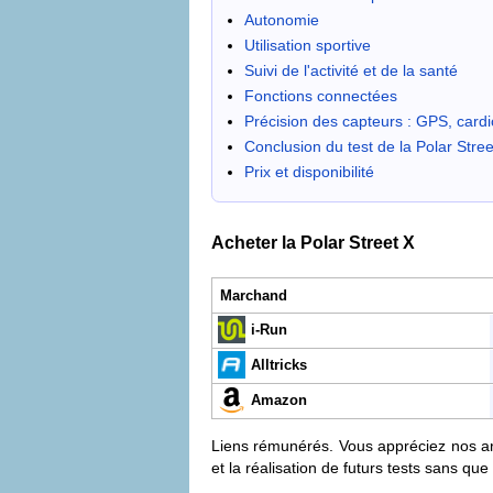
Autonomie
Utilisation sportive
Suivi de l'activité et de la santé
Fonctions connectées
Précision des capteurs : GPS, cardio
Conclusion du test de la Polar Stree
Prix et disponibilité
Acheter la Polar Street X
Marchand
i-Run
Alltricks
Amazon
Liens rémunérés. Vous appréciez nos arti
et la réalisation de futurs tests sans qu