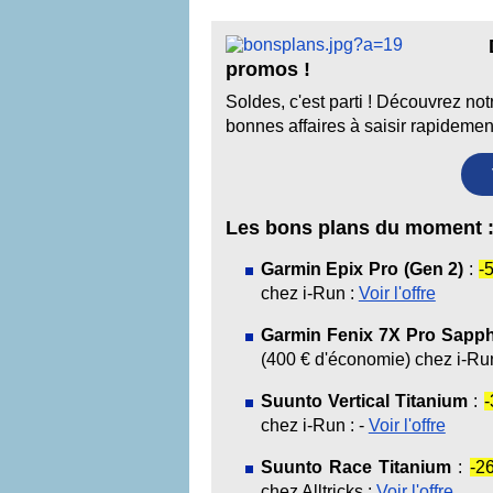
promos !
Soldes, c'est parti ! Découvrez no
bonnes affaires à saisir rapidement
Les bons plans du moment 
Garmin Epix Pro (Gen 2)
:
-
chez i-Run :
Voir l'offre
Garmin Fenix 7X Pro Sapphi
(400 € d'économie) chez i-Ru
Suunto Vertical Titanium
:
chez i-Run : -
Voir l'offre
Suunto Race Titanium
:
-2
chez Alltricks :
Voir l'offre