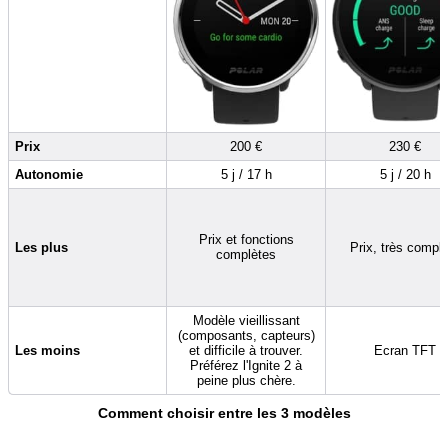
Prix
200 €
230 €
Autonomie
5 j / 17 h
5 j / 20 h
Prix et fonctions
Les plus
Prix, très compl
complètes
Modèle vieillissant
(composants, capteurs)
Les moins
et difficile à trouver.
Ecran TFT
Préférez l'Ignite 2 à
peine plus chère.
Comment choisir entre les 3 modèles