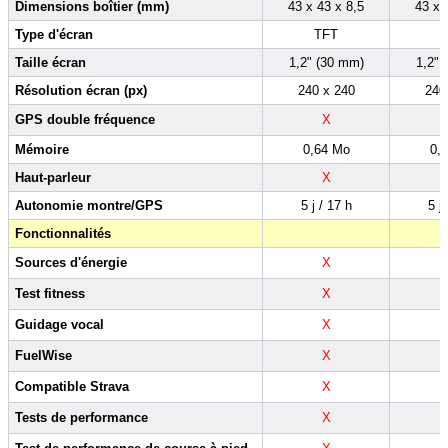
Dimensions boîtier (mm)
43 x 43 x 8,5
43 x 
Type d'écran
TFT
Taille écran
1,2" (30 mm)
1,2" 
Résolution écran (px)
240 x 240
240
GPS double fréquence
X
Mémoire
0,64 Mo
0,
Haut-parleur
X
Autonomie montre/GPS
5 j / 17 h
5 j 
Fonctionnalités
Sources d'énergie
X
Test fitness
X
Guidage vocal
X
FuelWise
X
Compatible Strava
X
Tests de performance
X