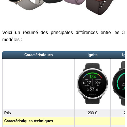
Voici un résumé des principales différences entre les 3
modèles :
Caractéristiques
Ignite
Ign
Prix
200 €
2
Caractéristiques techniques