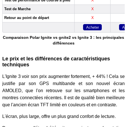
Test de performance de course à pied
X
Test de Marche
X
Retour au point de départ
X
Acheter
Ac
Comparaison Polar Ignite vs gnite2 vs Ignite 3 : les principales
différences
Le prix et les différences de caractéristiques
techniques
L'Ignite 3 voir son prix augmenter fortement, + 44% ! Cela se
justifie par son GPS multibande et son nouvel écran
AMOLED, que l'on retrouve sur les smartphones et les
montres connectées récentes. Il est de qualité bien meilleure
que l'ancien écran TFT limité en couleurs et en contraste.
L'écran, plus large, offre un plus grand confort de lecture.