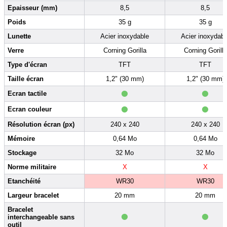
Epaisseur (mm)
8,5
8,5
Poids
35 g
35 g
Lunette
Acier inoxydable
Acier inoxydabl
Verre
Corning Gorilla
Corning Gorilla
Type d'écran
TFT
TFT
Taille écran
1,2" (30 mm)
1,2" (30 mm)
•
•
Ecran tactile
•
•
Ecran couleur
Résolution écran (px)
240 x 240
240 x 240
Mémoire
0,64 Mo
0,64 Mo
Stockage
32 Mo
32 Mo
Norme militaire
X
X
Etanchéité
WR30
WR30
Largeur bracelet
20 mm
20 mm
•
•
Bracelet
interchangeable sans
outil