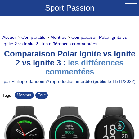
Sport Passion
ACCUEIL
Accueil
>
Comparatifs
>
Montres
>
Comparaison Polar Ignite vs
NOUVEAUTES
Ignite 2 vs Ignite 3 : les différences commentées
Comparaison Polar Ignite vs Ignite
TESTS & REVUES
2 vs Ignite 3 :
les différences
commentées
COMPARATIFS
par Philippe Baudoin © reproduction interdite (publié le 11/11/2022)
CONSEILS
Montres
Tout
Tags :
GRANDS COLS A VELO
SOLDES