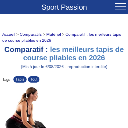
Sport Passion
ACCUEIL
Accueil
>
Comparatifs
>
Matériel
>
Comparatif : les meilleurs tapis
NOUVEAUTES
de course pliables en 2026
Comparatif :
les meilleurs tapis de
TESTS & REVUES
course pliables en 2026
COMPARATIFS
(Mis à jour le 6/08/2026 - reproduction interdite)
Tapis
Tout
Tags :
CONSEILS
GRANDS COLS A VELO
SOLDES