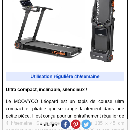
Utilisation régulière 4h/semaine
Ultra compact, inclinable, silencieux !
Le MOOVYOO Léopard est un tapis de course ultra
compact et pliable qui se range facilement dans une
petite pièce. Il est conçu pour un entraînement régulier de
4 h/semaine. Sa surface de course de 135 x 45 cm
Partager :