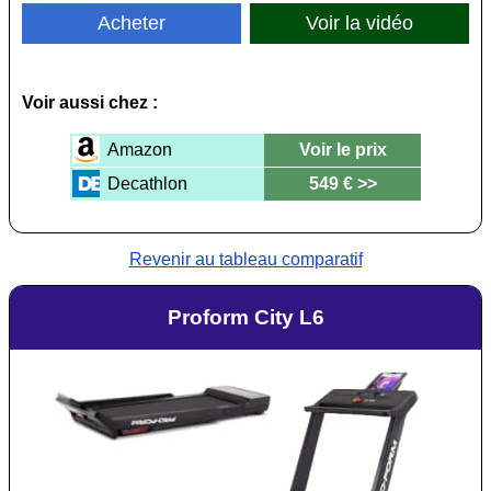
Acheter
Voir la vidéo
Voir aussi chez :
Amazon
Voir le prix
Decathlon
549 € >>
Revenir au tableau comparatif
Proform City L6