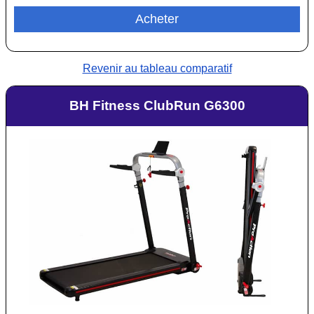
Acheter
Revenir au tableau comparatif
BH Fitness ClubRun G6300