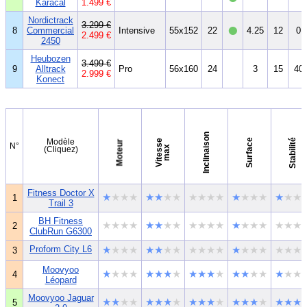
Karacal
1.499 €
•
Nordictrack
3.299 €
8
Commercial
Intensive
55x152
22
4.25
12
0
2.499 €
2450
Heubozen
3.499 €
9
Alltrack
Pro
56x160
24
3
15
40
2.999 €
Konect
Inclinaison
Stabilité
Surface
Modèle
V
i
t
e
s
e
m
a
Moteur
N°
s
x
(Cliquez)
Fitness Doctor X
★
★★★
★★
★★
★★★★
★
★★★
★
★★
1
Trail 3
BH Fitness
★★★★
★★
★★
★★★★
★
★★★
★★★
2
ClubRun G6300
Proform City L6
★
★★★
★★
★★
★★★★
★
★★★
★★★
3
Moovyoo
★
★★★
★★★
★
★★★
★
★★
★★
★
★★
4
Léopard
Moovyoo Jaguar
★★
★★
★★★
★
★★★
★
★★★
★
★★★
5