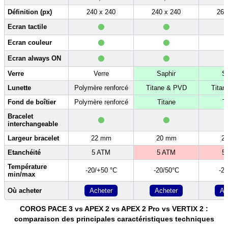
Définition (px)
240 x 240
240 x 240
260
•
•
Ecran tactile
•
•
Ecran couleur
•
•
Ecran always ON
Verre
Verre
Saphir
S
Lunette
Polymère renforcé
Titane & PVD
Titan
Fond de boîtier
Polymère renforcé
Titane
T
•
•
Bracelet
interchangeable
Largeur bracelet
22 mm
20 mm
2
Etanchéité
5 ATM
5 ATM
5
Température
-20/+50 °C
-20/50°C
-2
min/max
Acheter
Acheter
Ac
Où acheter
COROS PACE 3 vs APEX 2 vs APEX 2 Pro vs VERTIX 2 :
comparaison des principales caractéristiques techniques