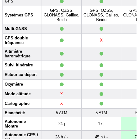
•
•
GPS
GPS, QZSS,
GPS, QZSS,
GPS,
Systèmes GPS
GLONASS, Galileo,
GLONASS, Galileo,
GLONASS
Beidu
Beidu
B
•
•
Multi-GNSS
•
GPS double
X
fréquence
•
•
Altimètre
barométrique
•
•
Suivi itinéraire
•
•
Retour au départ
•
•
Oxymètre
•
Mode altitude
X
•
Cartographie
X
Etanchéité
5 ATM
5 ATM
5
Autonomie
24 j
17 j
Montre
Autonomie GPS /
28 h / -
45 h / -
75