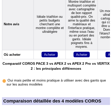
Montre triathlon et
multisport complète
avec cartographie
Un modè
de bon rapport
ultral
Idéale triathlon ou
qualité-prix. On
cartogr
petits budgets
aime la qualité des
qui co
Notre avis
cherchant une
matériaux et
être un
montre complète et
l'interface pratique,
Domm
ultralégère
même sous l'eau
l'étanché
ou en portant des
nombre 
gants. Idéale
poignets fins à
moyens.
Acheter
Acheter
Ac
Où acheter
Comparatif COROS PACE 3 vs APEX 2 vs APEX 2 Pro vs VERTIX
2 : les principales différences
•
Oui mais petite et moins pratique à utiliser avec des gants que
sur les autres modèles
Comparaison détaillée des 4 modèles COROS