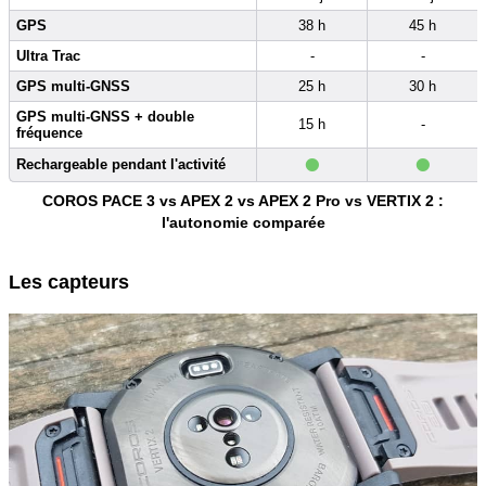
GPS
38 h
45 h
Ultra Trac
-
-
GPS multi-GNSS
25 h
30 h
GPS multi-GNSS + double
15 h
-
fréquence
•
•
Rechargeable pendant l'activité
COROS PACE 3 vs APEX 2 vs APEX 2 Pro vs VERTIX 2 :
l'autonomie comparée
Les capteurs