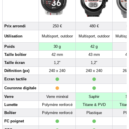
Prix arrondi
250 €
480 €
5
Utilisation
Multisport, outdoor
Multisport, outdoor
Multispo
Poids
30 g
42 g
Taille boîtier
42 mm
43 mm
4
Taille écran
1,2"
1,2"
Définition (px)
240 x 240
240 x 240
260
•
•
Ecran tactile
•
•
Couronne digitale
Verre
Verre minéral
Saphir
S
Lunette
Polymère renforcé
Titane & PVD
Titan
Boîtier
Polymère renforcé
Plastique
Pla
•
•
FC poignet