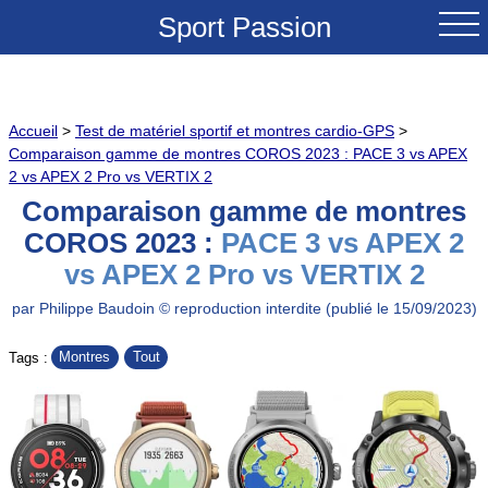
Sport Passion
ACCUEIL
Accueil
>
Test de matériel sportif et montres cardio-GPS
>
NOUVEAUTES
Comparaison gamme de montres COROS 2023 : PACE 3 vs APEX
2 vs APEX 2 Pro vs VERTIX 2
TESTS & REVUES
Comparaison gamme de montres
COROS 2023 :
PACE 3 vs APEX 2
COMPARATIFS
vs APEX 2 Pro vs VERTIX 2
CONSEILS
par Philippe Baudoin © reproduction interdite (publié le 15/09/2023)
Montres
Tout
Tags :
GRANDS COLS A VELO
SOLDES