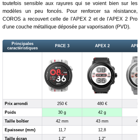
toutefois sensible aux rayures qui se voient bien sur les
modèles un peu foncés. Pour renforcer sa résistance,
COROS a recouvert celle de l'APEX 2 et de l'APEX 2 Pro
d'une couche métallique déposée par vaporisation (PVD).
Principales
PACE 3
APEX 2
APEX
caractéristiques
Prix arrondi
250 €
480 €
5
Poids
30 g
42 g
Taille boîtier
42 mm
43 mm
4
Epaisseur (mm)
11,7
12,8
Taille écran
1,2"
1,2"