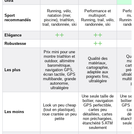
Ultra
Running, vélo,
Performance et
Perfo
Sport
natation (mer,
multisport.
mult
recommandés
piscine), triathlon,
Running, trail, vélo,
Running, 
trail, randonnée, ski
randonnée, ski
rando
++
++
Elégance
++
Robustesse
Prix mini pour une
montre triathlon et
Qual
Qualité des
outdoor, altimètre
mat
matériaux,
barométrique,
cart
cartographie,
Les plus
navigation GPS,
préc
adaptée aux
écran tactile, GPS
ultral
poignets fins,
multibande, grande
multib
ultralégère
autonomie,
p
ultralégère
Une seule taille de
Une seul
boîtier, navigation
boîtier,
Look un peu cheap
GPS perfectible,
GPS pe
(tout en plastique),
cartes peu
car
Les moins
roue crantée un peu
détaillées, cartes
déta
petite
non préchargées,
étanch
étanchéité 5 ATM
seulem
seulement
é