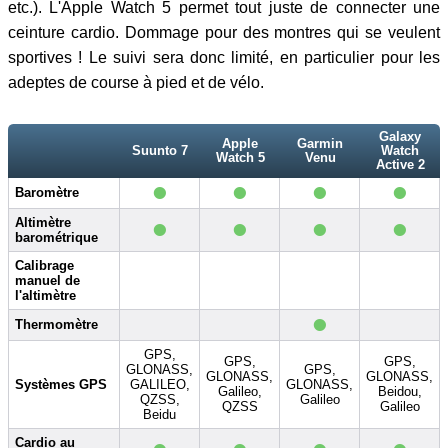
etc.). L'Apple Watch 5 permet tout juste de connecter une
ceinture cardio. Dommage pour des montres qui se veulent
sportives ! Le suivi sera donc limité, en particulier pour les
adeptes de course à pied et de vélo.
Galaxy
Apple
Garmin
Suunto 7
Watch
Watch 5
Venu
Active 2
•
•
•
•
Baromètre
•
•
•
•
Altimètre
barométrique
Calibrage
manuel de
l'altimètre
•
Thermomètre
GPS,
GPS,
GPS,
GLONASS,
GPS,
GLONASS,
GLONASS,
Systèmes GPS
GALILEO,
GLONASS,
Galileo,
Beidou,
QZSS,
Galileo
QZSS
Galileo
Beidu
Cardio au