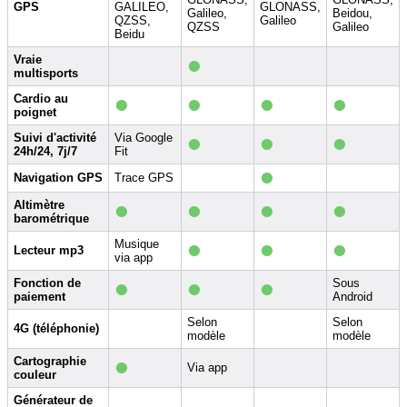
GPS
GALILEO,
GLONASS,
Galileo,
Beidou,
QZSS,
Galileo
QZSS
Galileo
Beidu
•
Vraie
multisports
•
•
•
•
Cardio au
poignet
•
•
•
Suivi d'activité
Via Google
24h/24, 7j/7
Fit
•
Navigation GPS
Trace GPS
•
•
•
•
Altimètre
barométrique
•
•
•
Musique
Lecteur mp3
via app
•
•
•
Fonction de
Sous
paiement
Android
Selon
Selon
4G (téléphonie)
modèle
modèle
•
Cartographie
Via app
couleur
Générateur de