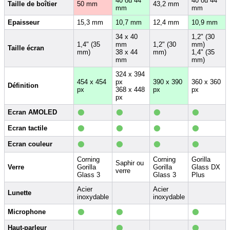
40 ou 44
40 ou 44
Taille de boîtier
50 mm
43,2 mm
mm
mm
Epaisseur
15,3 mm
10,7 mm
12,4 mm
10,9 mm
34 x 40
1,2" (30
1,4" (35
mm
1,2" (30
mm)
Taille écran
mm)
38 x 44
mm)
1,4" (35
mm
mm)
324 x 394
454 x 454
px
390 x 390
360 x 360
Définition
px
368 x 448
px
px
px
•
•
•
•
Ecran AMOLED
•
•
•
•
Ecran tactile
•
•
•
•
Ecran couleur
Corning
Corning
Gorilla
Saphir ou
Verre
Gorilla
Gorilla
Glass DX
verre
Glass 3
Glass 3
Plus
Acier
Acier
Lunette
inoxydable
inoxydable
•
•
•
Microphone
•
•
Haut-parleur