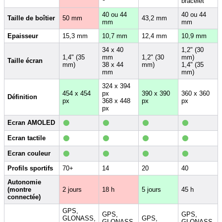
bracelet
40 ou 44
40 ou 44
Taille de boîtier
50 mm
43,2 mm
mm
mm
Epaisseur
15,3 mm
10,7 mm
12,4 mm
10,9 mm
34 x 40
1,2" (30
1,4" (35
mm
1,2" (30
mm)
Taille écran
mm)
38 x 44
mm)
1,4" (35
mm
mm)
324 x 394
454 x 454
px
390 x 390
360 x 360
Définition
px
368 x 448
px
px
px
•
•
•
•
Ecran AMOLED
•
•
•
•
Ecran tactile
•
•
•
•
Ecran couleur
Profils sportifs
70+
14
20
40
Autonomie
(montre
2 jours
18 h
5 jours
45 h
connectée)
GPS,
GPS,
GPS,
GLONASS,
GPS,
GLONASS,
GLONASS,