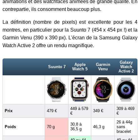
animations et des watchfaces animées de grande qualité. En
contrepartie, ils consomment beaucoup plus.
La définition (nombre de pixels) est excellente pour les 4
montres, en particulier pour la Suunto 7 (454 x 454 px !) et la
Garmin Venu (390 x 390 px). L'écran de la Samsung Galaxy
Watch Active 2 offre un rendu magnifique.
Galaxy
Apple
Garmin
Suunto 7
Watch
Watch 5
Venu
Active 2
449 à 579
309 à 469
Prix
479 €
349 €
€
€
26 à 44g
30,8 à
Poids
70 g
46,3 g
sans
36,5 g
bracelet