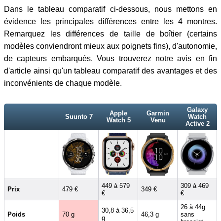
Dans le tableau comparatif ci-dessous, nous mettons en
évidence les principales différences entre les 4 montres.
Remarquez les différences de taille de boîtier (certains
modèles conviendront mieux aux poignets fins), d'autonomie,
de capteurs embarqués. Vous trouverez notre avis en fin
d'article ainsi qu'un tableau comparatif des avantages et des
inconvénients de chaque modèle.
Galaxy
Apple
Garmin
Suunto 7
Watch
Watch 5
Venu
Active 2
449 à 579
309 à 469
Prix
479 €
349 €
€
€
26 à 44g
30,8 à 36,5
Poids
70 g
46,3 g
sans
g