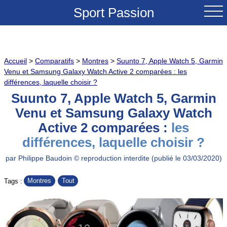
Sport Passion
ACCUEIL
Accueil
>
Comparatifs
>
Montres
>
Suunto 7, Apple Watch 5, Garmin
NOUVEAUTES
Venu et Samsung Galaxy Watch Active 2 comparées : les
différences, laquelle choisir ?
TESTS & REVUES
Suunto 7, Apple Watch 5, Garmin
Venu et Samsung Galaxy Watch
COMPARATIFS
Active 2 comparées :
les
différences, laquelle choisir ?
CONSEILS
par Philippe Baudoin © reproduction interdite (publié le 03/03/2020)
GRANDS COLS A VELO
Montres
Tout
Tags :
SOLDES