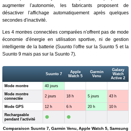
augmenter l'autonomie, les fabricants proposent de
désactiver l'affichage automatiquement après quelques
secondes d'inactivité.
Les 4 montres connectées comparées n'offrent pas de mode
économie d'énergie en utilisation sportive, ni de gestion
intelligente de la batterie (Suunto l'offre sur la Suunto 5 et la
Suunto 9 mais pas sur la Suunto 7).
Galaxy
Apple
Garmin
Suunto 7
Watch
Watch 5
Venu
Active 2
Mode montre
40 jours
Mode montre
2 jours
18 h
5 jours
43 h
connectée
Mode GPS
12 h
6 h
20 h
10 h
•
•
Rechargeable
pendant l'activité
Comparaison Suunto 7, Garmin Venu, Apple Watch 5, Samsung