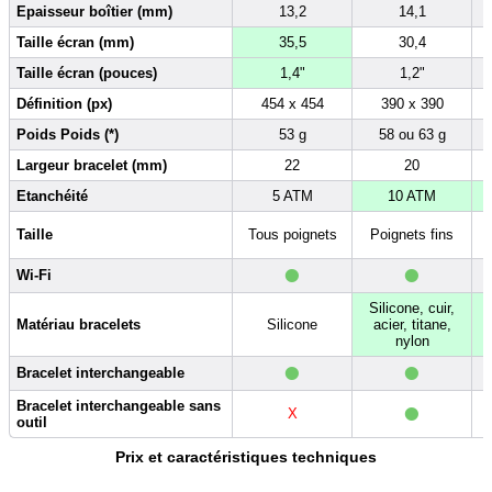
Epaisseur boîtier (mm)
13,2
14,1
Taille écran (mm)
35,5
30,4
Taille écran (pouces)
1,4"
1,2"
Définition (px)
454 x 454
390 x 390
Poids Poids (*)
53 g
58 ou 63 g
Largeur bracelet (mm)
22
20
Etanchéité
5 ATM
10 ATM
Taille
Tous poignets
Poignets fins
•
•
Wi-Fi
Silicone, cuir,
Matériau bracelets
Silicone
acier, titane,
nylon
•
•
Bracelet interchangeable
•
Bracelet interchangeable sans
X
outil
Prix et caractéristiques techniques