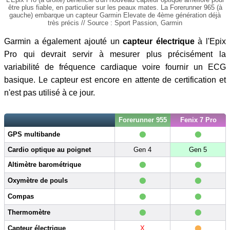
être plus fiable, en particulier sur les peaux mates. La Forerunner 965 (à
gauche) embarque un capteur Garmin Elevate de 4ème génération déjà
très précis // Source : Sport Passion, Garmin
Garmin a également ajouté un
capteur électrique
à l'Epix
Pro qui devrait servir à mesurer plus précisément la
variabilité de fréquence cardiaque voire fournir un ECG
basique. Le capteur est encore en attente de certification et
n'est pas utilisé à ce jour.
Forerunner 955
Fenix 7 Pro
•
•
GPS multibande
Cardio optique au poignet
Gen 4
Gen 5
•
•
Altimètre barométrique
•
•
Oxymètre de pouls
•
•
Compas
•
•
Thermomètre
•
Capteur électrique
X