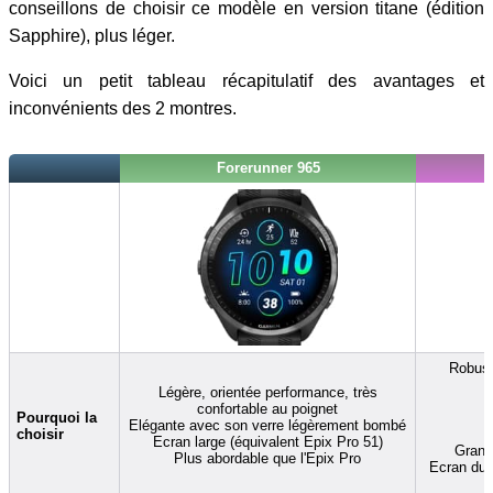
conseillons de choisir ce modèle en version titane (édition
Sapphire), plus léger.
Voici un petit tableau récapitulatif des avantages et
inconvénients des 2 montres.
Forerunner 965
Robust
Légère, orientée performance, très
confortable au poignet
Pourquoi la
Elégante avec son verre légèrement bombé
choisir
Ecran large (équivalent Epix Pro 51)
Grand
Plus abordable que l'Epix Pro
Ecran du 