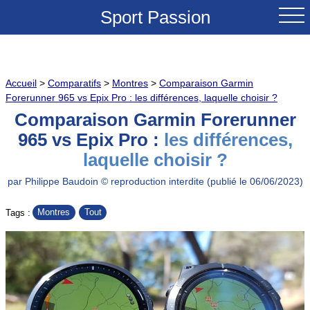
Sport Passion
ACCUEIL
Accueil
>
Comparatifs
>
Montres
>
Comparaison Garmin
NOUVEAUTES
Forerunner 965 vs Epix Pro : les différences, laquelle choisir ?
Comparaison Garmin Forerunner
TESTS & REVUES
965 vs Epix Pro :
les différences,
laquelle choisir ?
COMPARATIFS
par Philippe Baudoin © reproduction interdite (publié le 06/06/2023)
CONSEILS
Montres
Tout
Tags :
GRANDS COLS A VELO
SOLDES