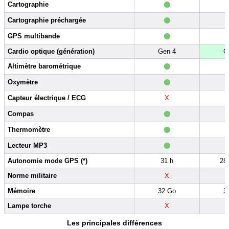
•
Cartographie
•
Cartographie préchargée
•
GPS multibande
Cardio optique (génération)
Gen 4
G
•
Altimètre barométrique
•
Oxymètre
Capteur électrique / ECG
X
•
Compas
•
Thermomètre
•
Lecteur MP3
Autonomie mode GPS (*)
31 h
28
Norme militaire
X
Mémoire
32 Go
3
Lampe torche
X
Les principales différences