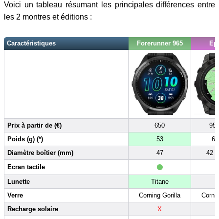
Voici un tableau résumant les principales différences entre
les 2 montres et éditions :
Caractéristiques
Forerunner 965
Ep
Prix à partir de (€)
650
950
Poids (g) (*)
53
63
Diamètre boîtier (mm)
47
42 /
•
Ecran tactile
Lunette
Titane
A
Verre
Corning Gorilla
Cornin
Recharge solaire
X