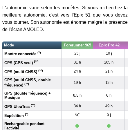
L'autonomie varie selon les modèles. Si vous recherchez la
meilleure autonomie, c'est vers l'Epix 51 que vous devez
vous tourner. Son autonomie est énorme malgré la présence
de l'écran AMOLED.
Mode
Forerunner 965
Epix Pro 42
(*)
23 j
10 j
Montre connectée
(**)
31 h
285 h
GPS (GPS seul)
(**)
24 h
21 h
GPS (multi GNSS)
GPS (multi GNSS, double
19 h
13 h
(**)
fréquence)
GPS (double fréquence) +
8,5 h
6 h
Musique
(**)
34 h
49 h
GPS UltraTrac
(*)
NC
9 j
Expédition
•
•
Rechargeable pendant
l'activité