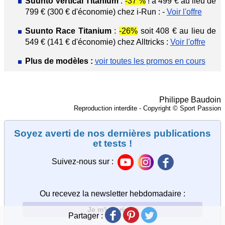
Suunto Vertical Titanium
:
-37 %
! à 499 € au lieu de
799 € (300 € d'économie) chez i-Run : -
Voir l'offre
Suunto Race Titanium
:
-26%
soit 408 € au lieu de
549 € (141 € d'économie) chez Alltricks :
Voir l'offre
Plus de modèles :
voir toutes les promos en cours
Philippe Baudoin
Reproduction interdite - Copyright © Sport Passion
Soyez averti de nos dernières publications
et tests !
Suivez-nous sur :
Ou recevez la newsletter hebdomadaire
:
Je m'inscris >>
Partager :