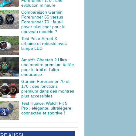
Forerunner 170 : une
évolution mineure
Comparaison Garmin
Forerunner 55 versus
Forerunner 70 : faut-il
payer plus cher pour le
nouveau modèle ?
Test Polar Street X :
urbaine et robuste avec
lampe LED
Amazfit Cheetah 2 Ultra :
une montre premium taillée
pour le trail et l'ultra-
endurance
Garmin Forerunner 70 et
170 : des fonctions
premium dans des montres
plus accessibles
Test Huawei Watch Fit 5
Pro : élégante, ultralégère,
connectée et sportive !
IRE AUSSI