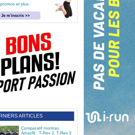
 promos et plus.
Je m'inscris >>
RNIERS ARTICLES
Comparatif montres
Amazfit : T-Rex 3, T-Rex 3