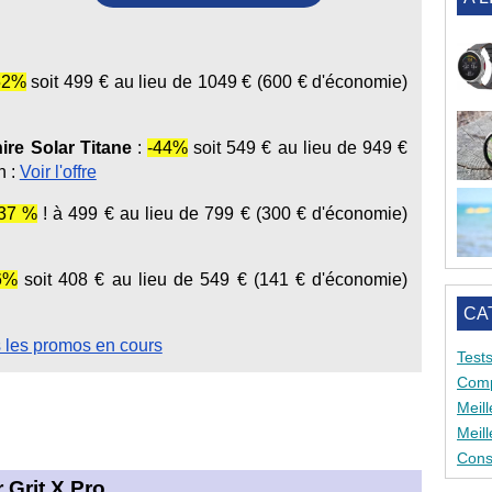
:
52%
soit 499 € au lieu de 1049 € (600 € d'économie)
re Solar Titane
:
-44%
soit 549 € au lieu de 949 €
n :
Voir l'offre
-37 %
! à 499 € au lieu de 799 € (300 € d'économie)
6%
soit 408 € au lieu de 549 € (141 € d'économie)
CA
s les promos en cours
Test
Comp
Meil
Meil
Conse
 Grit X Pro