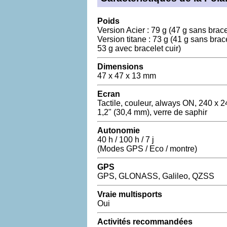
Poids
Version Acier : 79 g (47 g sans brace
Version titane : 73 g (41 g sans brace
53 g avec bracelet cuir)
Dimensions
47 x 47 x 13 mm
Ecran
Tactile, couleur, always ON, 240 x 2
1,2" (30,4 mm), verre de saphir
Autonomie
40 h / 100 h / 7 j
(Modes GPS / Eco / montre)
GPS
GPS, GLONASS, Galileo, QZSS
Vraie multisports
Oui
Activités recommandées