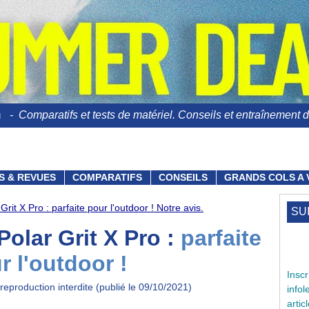
n
- Comparatifs et tests de matériel. Conseils et entraînement du
S & REVUES
COMPARATIFS
CONSEILS
GRANDS COLS A 
rit X Pro : parfaite pour l'outdoor ! Notre avis.
SU
Polar Grit X Pro :
parfaite
r l'outdoor !
Ins
reproduction interdite (publié le 09/10/2021)
info
arti