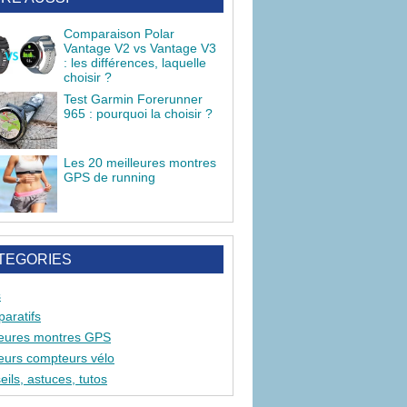
Comparaison Polar
Vantage V2 vs Vantage V3
: les différences, laquelle
choisir ?
Test Garmin Forerunner
965 : pourquoi la choisir ?
Les 20 meilleures montres
GPS de running
TEGORIES
s
aratifs
leures montres GPS
leurs compteurs vélo
ils, astuces, tutos