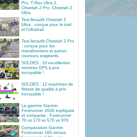
Pro, T-Rex Ultra 2,
Cheetah 2 Pro, Cheetah 2
Ultra
Test Amazfit Cheetah 2
Ultra : conçue pour le trail
et l'ultratrail
Test Amazfit Cheetah 2 Pro
: conçue pour les
marathoniens et autres
coureurs exigeants
SOLDES : 10 excellentes
montres GPS à prix
incroyable !
SOLDES : 12 machines de
fitness de qualité à prix
incroyable !
La gamme Garmin
Forerunner 2026 expliquée
et comparée : Forerunner
70 vs 170 vs 570 vs 970
Comparaison Garmin
Forerunner 165 versus