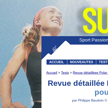
Sport Passio
ACCUEIL
NOUVEAUTES
TEST
Accueil
>
Tests
>
Revue détailléee Polar G
Revue détaillée 
pou
par Philippe Baudoin © 