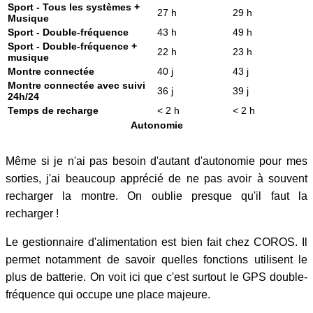
Sport - Tous les systèmes +
27 h
29 h
Musique
Sport - Double-fréquence
43 h
49 h
Sport - Double-fréquence +
22 h
23 h
musique
Montre connectée
40 j
43 j
Montre connectée avec suivi
36 j
39 j
24h/24
Temps de recharge
< 2 h
< 2 h
Autonomie
Même si je n'ai pas besoin d'autant d'autonomie pour mes
sorties, j'ai beaucoup apprécié de ne pas avoir à souvent
recharger la montre. On oublie presque qu'il faut la
recharger !
Le gestionnaire d'alimentation est bien fait chez COROS. Il
permet notamment de savoir quelles fonctions utilisent le
plus de batterie. On voit ici que c'est surtout le GPS double-
fréquence qui occupe une place majeure.