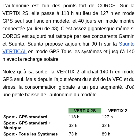
L'autonomie est l'un des points fort de COROS. Sur la
VERTIX 2S, elle passe à 118 h au lieu de 127 h en mode
GPS seul sur l'ancien modèle, et 40 jours en mode montre
connectée (au lieu de 43). C'est assez gigantesque même si
COROS est aujourd'hui rattrapé par ses concurrents Garmin
et Suunto. Suunto propose aujourd'hui 90 h sur la
Suunto
VERTICAL
en mode GPS Tous les systèmes et jusqu'à 140
h avec la recharge solaire.
Notez qu'à sa sortie, la VERTIX 2 affichait 140 h en mode
GPS seul. Mais depuis l'ajout récent du suivi de la VFC et du
stress, la consommation globale a un peu augmenté, d'où
une petite baisse de l'autonomie du modèle.
VERTIX 2S
VERTIX 2
Sport - GPS standard
118 h
127 h
Sport - GPS standard +
32 h
32 h
Musique
Sport - Tous les Systèmes
73 h
89 h