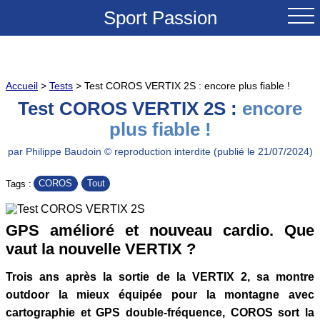
Sport Passion
ACCUEIL
Accueil
>
Tests
> Test COROS VERTIX 2S : encore plus fiable !
NOUVEAUTES
Test COROS VERTIX 2S :
encore
plus fiable !
TESTS & REVUES
par Philippe Baudoin © reproduction interdite (publié le 21/07/2024)
COMPARATIFS
COROS
Tout
Tags :
CONSEILS
GPS amélioré et nouveau cardio. Que
GRANDS COLS A VELO
vaut la nouvelle VERTIX ?
SOLDES
Trois ans après la sortie de la VERTIX 2, sa montre
outdoor la mieux équipée pour la montagne avec
cartographie et GPS double-fréquence, COROS sort la