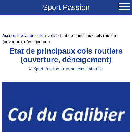
Sport Passion
ACCUEIL
Accueil
>
Grands cols à vélo
> Etat de principaux cols routiers
NOUVEAUTES
(ouverture, déneigement)
Etat de principaux cols routiers
TESTS & REVUES
(ouverture, déneigement)
COMPARATIFS
© Sport Passion - reproduction interdite
CONSEILS
GRANDS COLS A VELO
SOLDES