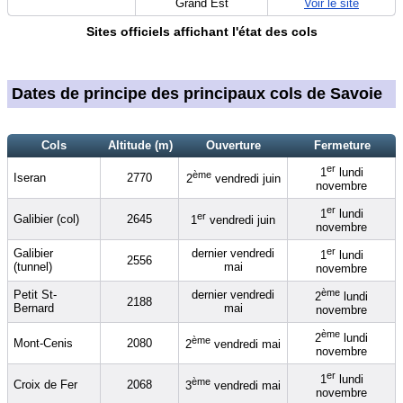
Grand Est
Voir le site
Sites officiels affichant l'état des cols
Dates de principe des principaux cols de Savoie
Cols
Altitude (m)
Ouverture
Fermeture
er
1
lundi
ème
Iseran
2770
2
vendredi juin
novembre
er
1
lundi
er
Galibier (col)
2645
1
vendredi juin
novembre
er
Galibier
dernier vendredi
1
lundi
2556
(tunnel)
mai
novembre
ème
Petit St-
dernier vendredi
2
lundi
2188
Bernard
mai
novembre
ème
2
lundi
ème
Mont-Cenis
2080
2
vendredi mai
novembre
er
1
lundi
ème
Croix de Fer
2068
3
vendredi mai
novembre