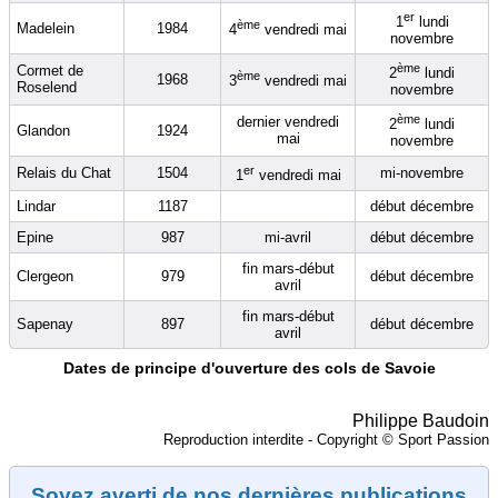
er
1
lundi
ème
Madelein
1984
4
vendredi mai
novembre
ème
Cormet de
2
lundi
ème
1968
3
vendredi mai
Roselend
novembre
ème
dernier vendredi
2
lundi
Glandon
1924
mai
novembre
er
Relais du Chat
1504
mi-novembre
1
vendredi mai
Lindar
1187
début décembre
Epine
987
mi-avril
début décembre
fin mars-début
Clergeon
979
début décembre
avril
fin mars-début
Sapenay
897
début décembre
avril
Dates de principe d'ouverture des cols de Savoie
Philippe Baudoin
Reproduction interdite - Copyright © Sport Passion
Soyez averti de nos dernières publications