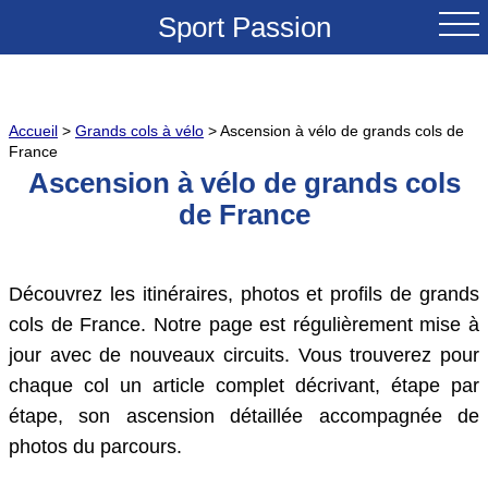
Sport Passion
ACCUEIL
Accueil
>
Grands cols à vélo
> Ascension à vélo de grands cols de
NOUVEAUTES
France
Ascension à vélo de grands cols
TESTS & REVUES
de France
COMPARATIFS
Découvrez les itinéraires, photos et profils de grands
CONSEILS
cols de France. Notre page est régulièrement mise à
jour avec de nouveaux circuits. Vous trouverez pour
GRANDS COLS A VELO
chaque col un article complet décrivant, étape par
étape, son ascension détaillée accompagnée de
SOLDES
photos du parcours.