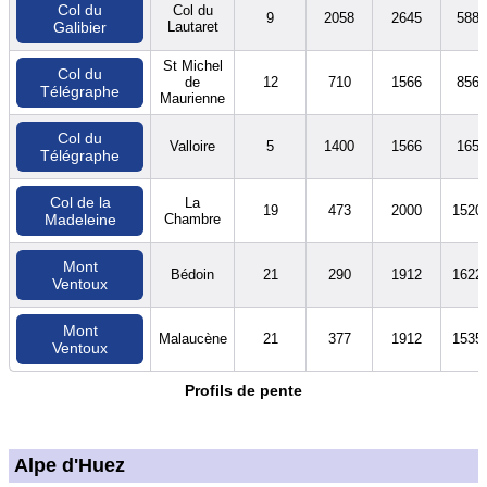
Col du
Col du
9
2058
2645
588
Lautaret
Galibier
St Michel
Col du
de
12
710
1566
856
Télégraphe
Maurienne
Col du
Valloire
5
1400
1566
165
Télégraphe
Col de la
La
19
473
2000
1520
Chambre
Madeleine
Mont
Bédoin
21
290
1912
1622
Ventoux
Mont
Malaucène
21
377
1912
1535
Ventoux
Profils de pente
Alpe d'Huez