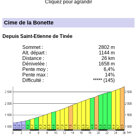
Cliquez pour agrandir
Cime de la Bonette
Depuis Saint-Etienne de Tinée
Sommet :
2802 m
Alt. départ :
1144 m
Distance :
26 km
Dénivelée :
1658 m
Pente moy
:
6,4%
Pente max :
14%
Difficulté :
***** (145)