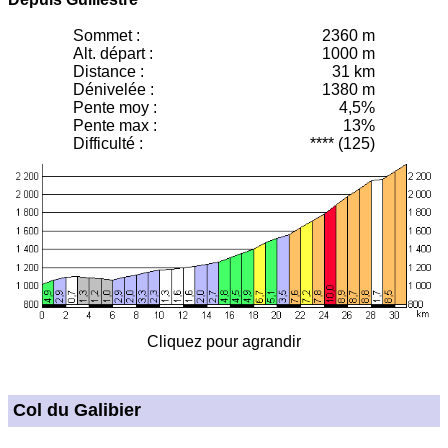
Sommet :
2360 m
Alt. départ :
1000 m
Distance :
31 km
Dénivelée :
1380 m
Pente moy
:
4,5%
Pente max :
13%
Difficulté :
**** (125)
Cliquez pour agrandir
Col du Galibier