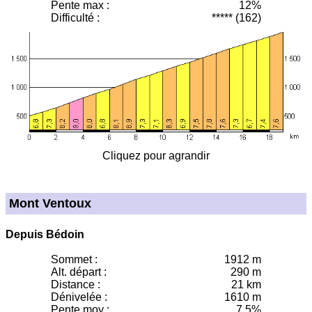
Pente max :
12%
Difficulté :
***** (162)
Cliquez pour agrandir
Mont Ventoux
Depuis Bédoin
Sommet :
1912 m
Alt. départ :
290 m
Distance :
21 km
Dénivelée :
1610 m
Pente moy
:
7,5%