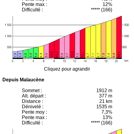
Pente max :
12%
Difficulté :
***** (166)
Cliquez pour agrandir
Depuis Malaucène
Sommet :
1912 m
Alt. départ :
377 m
Distance :
21 km
Dénivelé :
1535 m
Pente moy
:
7,3%
Pente max :
13%
Difficulté :
***** (166)