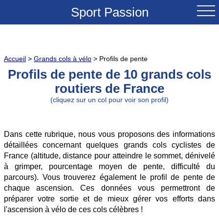
Sport Passion
ACCUEIL
Accueil
>
Grands cols à vélo
> Profils de pente
NOUVEAUTES
Profils de pente de 10 grands cols
routiers de France
TESTS & REVUES
(cliquez sur un col pour voir son profil)
COMPARATIFS
Dans cette rubrique, nous vous proposons des informations
CONSEILS
détaillées concernant quelques grands cols cyclistes de
France (altitude, distance pour atteindre le sommet, dénivelé
GRANDS COLS A VELO
à grimper, pourcentage moyen de pente, difficulté du
parcours). Vous trouverez également le profil de pente de
SOLDES
chaque ascension. Ces données vous permettront de
préparer votre sortie et de mieux gérer vos efforts dans
l'ascension à vélo de ces cols célèbres !