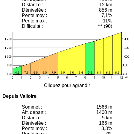
Distance :
12 km
Dénivelée :
856 m
Pente moy
:
7,1%
Pente max :
11%
Difficulté :
*** (90)
Cliquez pour agrandir
Depuis Valloire
Sommet :
1566 m
Alt. départ :
1400 m
Distance :
5 km
Dénivelée :
166 m
Pente moy
:
3,3%
Pente max :
7%