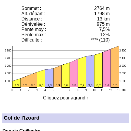
Sommet :
2764 m
Alt. départ :
1798 m
Distance :
13 km
Dénivelée :
975 m
Pente moy
:
7,5%
Pente max :
12%
Difficulté :
**** (110)
Cliquez pour agrandir
Col de l'Izoard
Depuis Guillestre