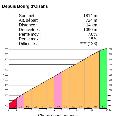
Depuis Bourg d'Oisans
Sommet :
1814 m
Alt. départ :
724 m
Distance :
14 km
Dénivelée :
1090 m
Pente moy
:
7,8%
Pente max :
15%
Difficulté :
**** (128)
Cliquez pour agrandir