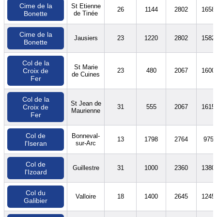
Cime de la
St Etienne
26
1144
2802
1658
de Tinée
Bonette
Cime de la
Jausiers
23
1220
2802
1582
Bonette
Col de la
St Marie
23
480
2067
1600
Croix de
de Cuines
Fer
Col de la
St Jean de
31
555
2067
1615
Croix de
Maurienne
Fer
Col de
Bonneval-
13
1798
2764
975
sur-Arc
l'Iseran
Col de
Guillestre
31
1000
2360
1380
l'Izoard
Col du
Valloire
18
1400
2645
1245
Galibier