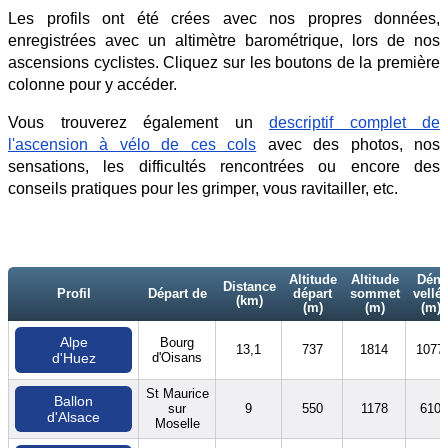
Les profils ont été crées avec nos propres données,
enregistrées avec un altimètre barométrique, lors de nos
ascensions cyclistes. Cliquez sur les boutons de la première
colonne pour y accéder.
Vous trouverez également un
descriptif complet de
l'ascension à vélo de ces cols
avec des photos, nos
sensations, les difficultés rencontrées ou encore des
conseils pratiques pour les grimper, vous ravitailler, etc.
Altitude
Altitude
Déni
Distance
Profil
Départ de
départ
sommet
vellé
(km)
(m)
(m)
(m)
Alpe
Bourg
13,1
737
1814
1077
d'Oisans
d'Huez
St Maurice
Ballon
sur
9
550
1178
610
d'Alsace
Moselle