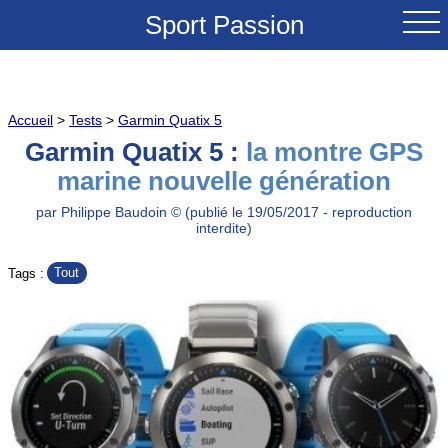
Sport Passion
ACCUEIL
Accueil
>
Tests
>
Garmin Quatix 5
NOUVEAUTES
Garmin Quatix 5 :
la montre GPS
marine nouvelle génération
TESTS & REVUES
par Philippe Baudoin © (publié le 19/05/2017 - reproduction
interdite)
COMPARATIFS
Tout
Tags :
CONSEILS
GRANDS COLS A VELO
SOLDES