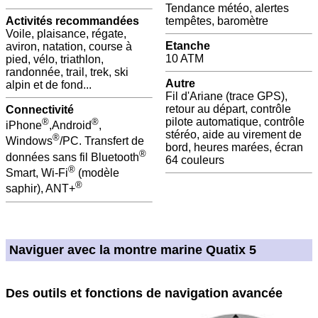
Tendance météo, alertes
Activités recommandées
tempêtes, baromètre
Voile, plaisance, régate,
Etanche
aviron, natation, course à
10 ATM
pied, vélo, triathlon,
randonnée, trail, trek, ski
Autre
alpin et de fond...
Fil d'Ariane (trace GPS),
retour au départ, contrôle
Connectivité
pilote automatique, contrôle
®
®
iPhone
,Android
,
stéréo, aide au virement de
®
Windows
/PC. Transfert de
bord, heures marées, écran
®
données sans fil Bluetooth
64 couleurs
®
Smart, Wi-Fi
(modèle
®
saphir), ANT+
Naviguer avec la montre marine Quatix 5
Des outils et fonctions de navigation avancée